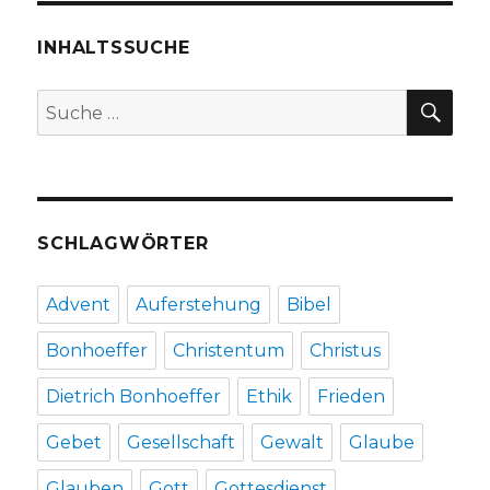
INHALTSSUCHE
SU
Suche
nach:
SCHLAGWÖRTER
Advent
Auferstehung
Bibel
Bonhoeffer
Christentum
Christus
Dietrich Bonhoeffer
Ethik
Frieden
Gebet
Gesellschaft
Gewalt
Glaube
Glauben
Gott
Gottesdienst