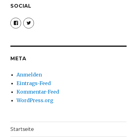
SOCIAL
Profil
Profil
von
von
christoph.fleischer1
ChristophFl
auf
auf
Facebook
Twitter
anzeigen
anzeigen
META
Anmelden
Eintrags-Feed
Kommentar-Feed
WordPress.org
Startseite