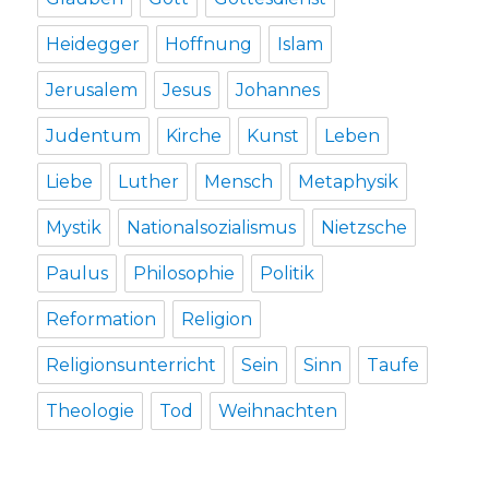
Heidegger
Hoffnung
Islam
Jerusalem
Jesus
Johannes
Judentum
Kirche
Kunst
Leben
Liebe
Luther
Mensch
Metaphysik
Mystik
Nationalsozialismus
Nietzsche
Paulus
Philosophie
Politik
Reformation
Religion
Religionsunterricht
Sein
Sinn
Taufe
Theologie
Tod
Weihnachten