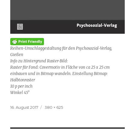
Reihen-Umschlaggestaltung für den Psychosozial-Verlag,
Gießen
Info zu Hintergrund Raster-Bild:
Raster für Fond: Covermotiv in Fläche von ca 25 x 25 cm
einbauen und in Bitmap wandeln. Einstellung Bitmap:
Halbtonraster
10 p per inch
Winkel 45°
Veröffentlicht
Volle
16. August 2017
380 × 625
am
Größe