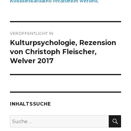
Kommentardaten verarbeitet werden
.
Beitragsnavigation
VERÖFFENTLICHT IN
Kulturpsychologie, Rezension
von Christoph Fleischer,
Welver 2017
INHALTSSUCHE
SU
Suche
nach: