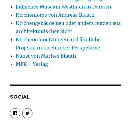
Jüdisches Museum Westfalen in Dorsten
Kirchenfotos von Andreas Blauth
Kirchengebäude neu oder anders nutzen aus
architektonischer Sicht
Kirchenumnutzungen und ähnliche
Projekte in kirchlicher Perspektive
Kunst von Marlies Blauth
MFK – Verlag
SOCIAL
Profil
Profil
von
von
christoph.fleischer1
ChristophFl
auf
auf
Facebook
Twitter