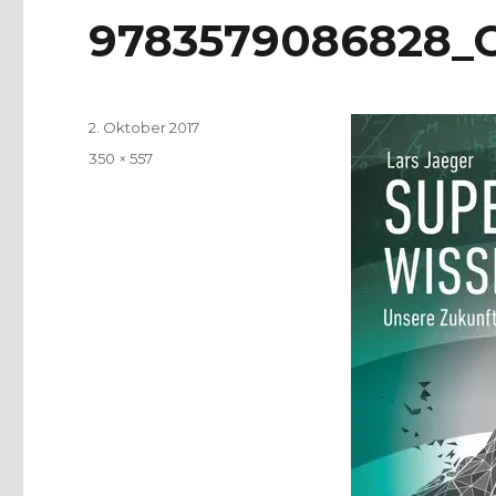
9783579086828_
Veröffentlicht
2. Oktober 2017
am
Volle
350 × 557
Größe