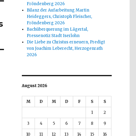
Fröndenberg 2026
Bilanz der Aufarbeitung Martin
Heideggers, Christoph Fleischer,
s
Fröndenberg 2026
Bachüberquerung im Lägertal,
Pressenotiz Stadt Iserlohn
Die Liebe zu Christus erneuern, Predigt
von Joachim Leberecht, Herzogenrath
2026
August 2026
M
D
M
D
F
S
S
1
2
3
4
5
6
7
8
9
10
11
12
13
14
15
16