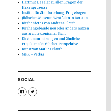
Hartmut Hegeler zu allen Fragen der
Hexenprozesse
Institut für Sinnforschung, Fragebogen
Jüdisches Museum Westfalen in Dorsten
Kirchenfotos von Andreas Blauth
Kirchengebäude neu oder anders nutzen
aus architektonischer Sicht
Kirchenumnutzungen und ähnliche
Projekte in kirchlicher Perspektive
Kunst von Marlies Blauth
MFK – Verlag
SOCIAL
Profil
Profil
von
von
christoph.fleischer1
ChristophFl
auf
auf
Facebook
Twitter
anzeigen
anzeigen