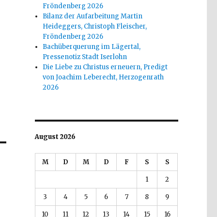
Fröndenberg 2026
Bilanz der Aufarbeitung Martin
Heideggers, Christoph Fleischer,
Fröndenberg 2026
Bachüberquerung im Lägertal,
Pressenotiz Stadt Iserlohn
Die Liebe zu Christus erneuern, Predigt
von Joachim Leberecht, Herzogenrath
2026
August 2026
M
D
M
D
F
S
S
1
2
3
4
5
6
7
8
9
10
11
12
13
14
15
16