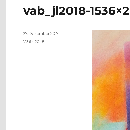
vab_jl2018-1536×
Veröffentlicht
27. Dezember 2017
am
Volle
1536 × 2048
Größe