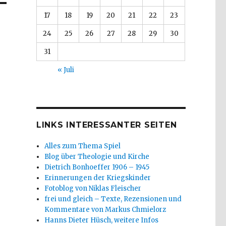
17
18
19
20
21
22
23
24
25
26
27
28
29
30
31
« Juli
LINKS INTERESSANTER SEITEN
Alles zum Thema Spiel
Blog über Theologie und Kirche
Dietrich Bonhoeffer 1906 – 1945
Erinnerungen der Kriegskinder
Fotoblog von Niklas Fleischer
frei und gleich – Texte, Rezensionen und
Kommentare von Markus Chmielorz
Hanns Dieter Hüsch, weitere Infos