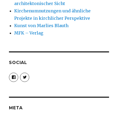
architektonischer Sicht
Kirchenumnutzungen und ähnliche
Projekte in kirchlicher Perspektive
Kunst von Marlies Blauth
MFK – Verlag
SOCIAL
Profil
Profil
von
von
christoph.fleischer1
ChristophFl
auf
auf
Facebook
Twitter
anzeigen
anzeigen
META