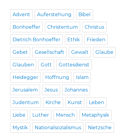
Advent
Auferstehung
Bibel
Bonhoeffer
Christentum
Christus
Dietrich Bonhoeffer
Ethik
Frieden
Gebet
Gesellschaft
Gewalt
Glaube
Glauben
Gott
Gottesdienst
Heidegger
Hoffnung
Islam
Jerusalem
Jesus
Johannes
Judentum
Kirche
Kunst
Leben
Liebe
Luther
Mensch
Metaphysik
Mystik
Nationalsozialismus
Nietzsche