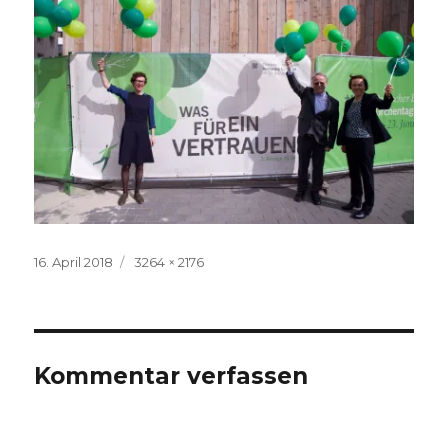
Veröffentlicht
Volle
16. April 2018
3264 × 2176
am
Größe
Kommentar verfassen