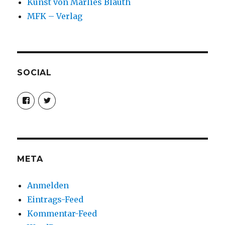
Kunst von Marlies Blauth
MFK – Verlag
SOCIAL
Profil
Profil
von
von
christoph.fleischer1
ChristophFl
auf
auf
Facebook
Twitter
anzeigen
anzeigen
META
Anmelden
Eintrags-Feed
Kommentar-Feed