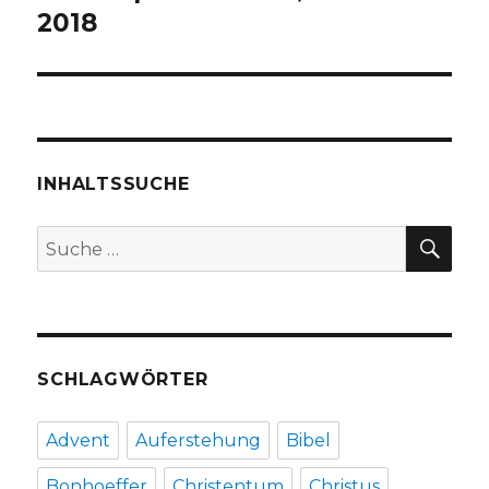
2018
INHALTSSUCHE
SU
Suche
nach:
SCHLAGWÖRTER
Advent
Auferstehung
Bibel
Bonhoeffer
Christentum
Christus