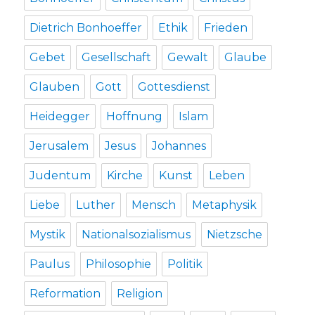
Dietrich Bonhoeffer
Ethik
Frieden
Gebet
Gesellschaft
Gewalt
Glaube
Glauben
Gott
Gottesdienst
Heidegger
Hoffnung
Islam
Jerusalem
Jesus
Johannes
Judentum
Kirche
Kunst
Leben
Liebe
Luther
Mensch
Metaphysik
Mystik
Nationalsozialismus
Nietzsche
Paulus
Philosophie
Politik
Reformation
Religion