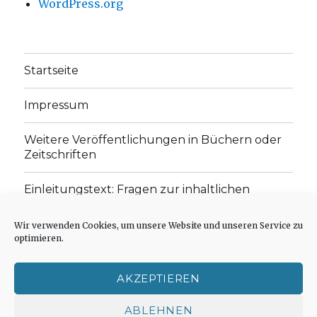
WordPress.org
Startseite
Impressum
Weitere Veröffentlichungen in Büchern oder
Zeitschriften
Einleitungstext: Fragen zur inhaltlichen
Position der Homepage und zum Begriff des
„schwachen Glaubens“
Wir verwenden Cookies, um unsere Website und unseren Service zu
optimieren.
Einladung zur Mitarbeit: Rezensionen,
Aufsätze, Gedichte und Predigten
AKZEPTIEREN
Cookie-Richtlinie (EU)
ABLEHNEN