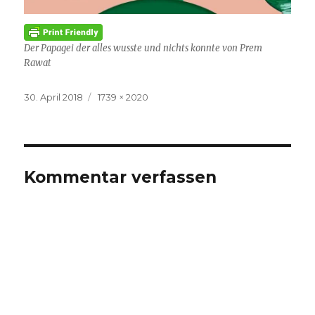
Der Papagei der alles wusste und nichts konnte von Prem
Rawat
Veröffentlicht
Volle
30. April 2018
1739 × 2020
am
Größe
Kommentar verfassen