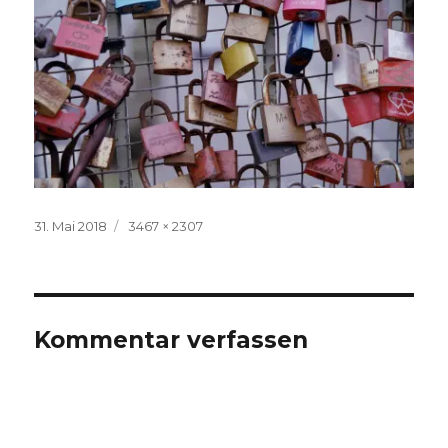
Veröffentlicht
Volle
31. Mai 2018
3467 × 2307
am
Größe
Kommentar verfassen