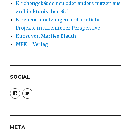
Kirchengebäude neu oder anders nutzen aus
architektonischer Sicht
Kirchenumnutzungen und ähnliche
Projekte in kirchlicher Perspektive
Kunst von Marlies Blauth
MFK – Verlag
SOCIAL
Profil
Profil
von
von
christoph.fleischer1
ChristophFl
auf
auf
Facebook
Twitter
anzeigen
anzeigen
META