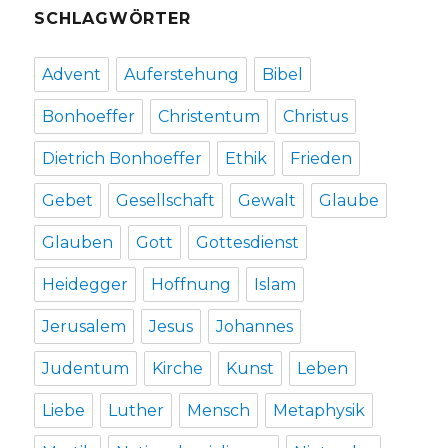
SCHLAGWÖRTER
Advent
Auferstehung
Bibel
Bonhoeffer
Christentum
Christus
Dietrich Bonhoeffer
Ethik
Frieden
Gebet
Gesellschaft
Gewalt
Glaube
Glauben
Gott
Gottesdienst
Heidegger
Hoffnung
Islam
Jerusalem
Jesus
Johannes
Judentum
Kirche
Kunst
Leben
Liebe
Luther
Mensch
Metaphysik