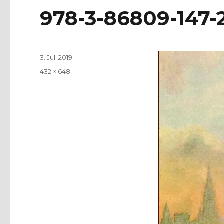
978-3-86809-147-
Veröffentlicht
3. Juli 2019
am
Volle
432 × 648
Größe