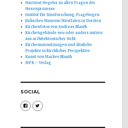
Hartmut Hegeler zu allen Fragen der
Hexenprozesse
Institut für Sinnforschung, Fragebogen
Jüdisches Museum Westfalen in Dorsten
Kirchenfotos von Andreas Blauth
Kirchengebäude neu oder anders nutzen
aus architektonischer Sicht
Kirchenumnutzungen und ähnliche
Projekte in kirchlicher Perspektive
Kunst von Marlies Blauth
MFK – Verlag
SOCIAL
Profil
Profil
von
von
christoph.fleischer1
ChristophFl
auf
auf
Facebook
Twitter
anzeigen
anzeigen