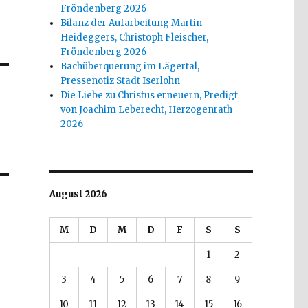
Fröndenberg 2026
Bilanz der Aufarbeitung Martin
Heideggers, Christoph Fleischer,
Fröndenberg 2026
Bachüberquerung im Lägertal,
Pressenotiz Stadt Iserlohn
Die Liebe zu Christus erneuern, Predigt
von Joachim Leberecht, Herzogenrath
2026
August 2026
M
D
M
D
F
S
S
1
2
3
4
5
6
7
8
9
10
11
12
13
14
15
16