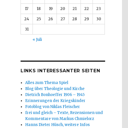
17
18
19
20
21
22
23
24
25
26
27
28
29
30
31
« Juli
LINKS INTERESSANTER SEITEN
Alles zum Thema Spiel
Blog über Theologie und Kirche
Dietrich Bonhoeffer 1906 – 1945
Erinnerungen der Kriegskinder
Fotoblog von Niklas Fleischer
frei und gleich – Texte, Rezensionen und
Kommentare von Markus Chmielorz
Hanns Dieter Hüsch, weitere Infos