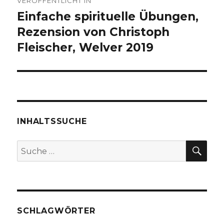
VERÖFFENTLICHT IN
Einfache spirituelle Übungen,
Rezension von Christoph
Fleischer, Welver 2019
INHALTSSUCHE
SU
Suche
nach:
SCHLAGWÖRTER