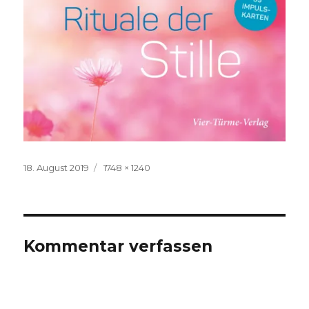
Veröffentlicht
Volle
18. August 2019
1748 × 1240
am
Größe
Kommentar verfassen