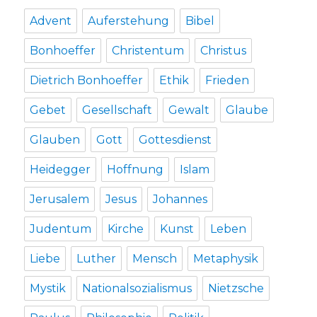
Advent
Auferstehung
Bibel
Bonhoeffer
Christentum
Christus
Dietrich Bonhoeffer
Ethik
Frieden
Gebet
Gesellschaft
Gewalt
Glaube
Glauben
Gott
Gottesdienst
Heidegger
Hoffnung
Islam
Jerusalem
Jesus
Johannes
Judentum
Kirche
Kunst
Leben
Liebe
Luther
Mensch
Metaphysik
Mystik
Nationalsozialismus
Nietzsche