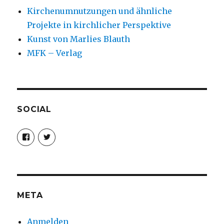
Kirchenumnutzungen und ähnliche
Projekte in kirchlicher Perspektive
Kunst von Marlies Blauth
MFK – Verlag
SOCIAL
Profil
Profil
von
von
christoph.fleischer1
ChristophFl
auf
auf
Facebook
Twitter
anzeigen
anzeigen
META
Anmelden