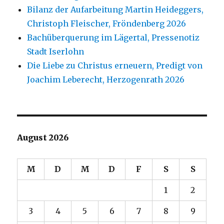
Bilanz der Aufarbeitung Martin Heideggers,
Christoph Fleischer, Fröndenberg 2026
Bachüberquerung im Lägertal, Pressenotiz
Stadt Iserlohn
Die Liebe zu Christus erneuern, Predigt von
Joachim Leberecht, Herzogenrath 2026
August 2026
M
D
M
D
F
S
S
1
2
3
4
5
6
7
8
9