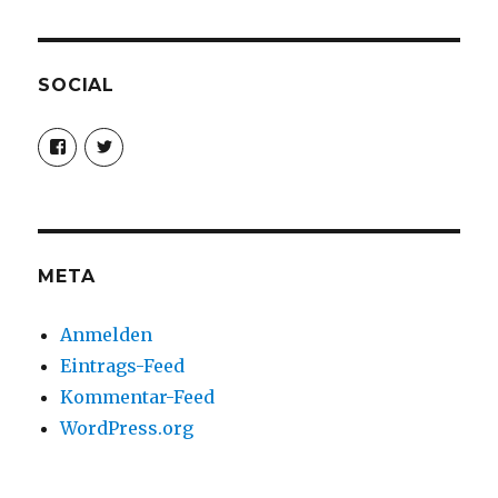
SOCIAL
Profil
Profil
von
von
christoph.fleischer1
ChristophFl
auf
auf
Facebook
Twitter
anzeigen
anzeigen
META
Anmelden
Eintrags-Feed
Kommentar-Feed
WordPress.org