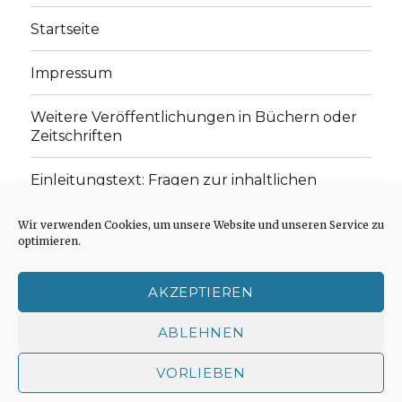
Startseite
Impressum
Weitere Veröffentlichungen in Büchern oder
Zeitschriften
Einleitungstext: Fragen zur inhaltlichen
Position der Homepage und zum Begriff des
„schwachen Glaubens“
Wir verwenden Cookies, um unsere Website und unseren Service zu
optimieren.
Einladung zur Mitarbeit: Rezensionen,
Aufsätze, Gedichte und Predigten
AKZEPTIEREN
Cookie-Richtlinie (EU)
ABLEHNEN
VORLIEBEN
Der schwache Glaube
Impressum
Stolz präsentiert
von WordPress