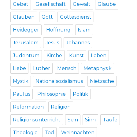
Gebet
Gesellschaft
Gewalt
Glaube
Glauben
Gott
Gottesdienst
Heidegger
Hoffnung
Islam
Jerusalem
Jesus
Johannes
Judentum
Kirche
Kunst
Leben
Liebe
Luther
Mensch
Metaphysik
Mystik
Nationalsozialismus
Nietzsche
Paulus
Philosophie
Politik
Reformation
Religion
Religionsunterricht
Sein
Sinn
Taufe
Theologie
Tod
Weihnachten