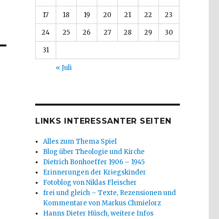
17
18
19
20
21
22
23
24
25
26
27
28
29
30
31
« Juli
LINKS INTERESSANTER SEITEN
Alles zum Thema Spiel
Blog über Theologie und Kirche
Dietrich Bonhoeffer 1906 – 1945
Erinnerungen der Kriegskinder
Fotoblog von Niklas Fleischer
frei und gleich – Texte, Rezensionen und
Kommentare von Markus Chmielorz
Hanns Dieter Hüsch, weitere Infos