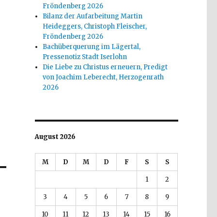
Fröndenberg 2026
Bilanz der Aufarbeitung Martin
Heideggers, Christoph Fleischer,
Fröndenberg 2026
Bachüberquerung im Lägertal,
Pressenotiz Stadt Iserlohn
Die Liebe zu Christus erneuern, Predigt
von Joachim Leberecht, Herzogenrath
2026
August 2026
M
D
M
D
F
S
S
1
2
3
4
5
6
7
8
9
10
11
12
13
14
15
16