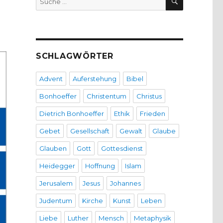
nach:
SCHLAGWÖRTER
Advent
Auferstehung
Bibel
Bonhoeffer
Christentum
Christus
Dietrich Bonhoeffer
Ethik
Frieden
Gebet
Gesellschaft
Gewalt
Glaube
Glauben
Gott
Gottesdienst
Heidegger
Hoffnung
Islam
Jerusalem
Jesus
Johannes
Judentum
Kirche
Kunst
Leben
Liebe
Luther
Mensch
Metaphysik