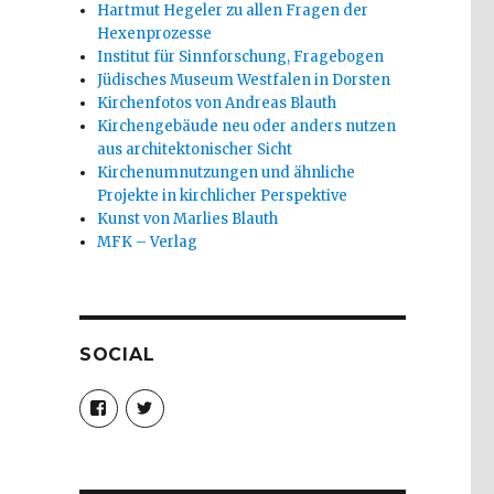
Hartmut Hegeler zu allen Fragen der
Hexenprozesse
Institut für Sinnforschung, Fragebogen
Jüdisches Museum Westfalen in Dorsten
Kirchenfotos von Andreas Blauth
Kirchengebäude neu oder anders nutzen
aus architektonischer Sicht
Kirchenumnutzungen und ähnliche
Projekte in kirchlicher Perspektive
Kunst von Marlies Blauth
MFK – Verlag
SOCIAL
Profil
Profil
von
von
christoph.fleischer1
ChristophFl
auf
auf
Facebook
Twitter
anzeigen
anzeigen