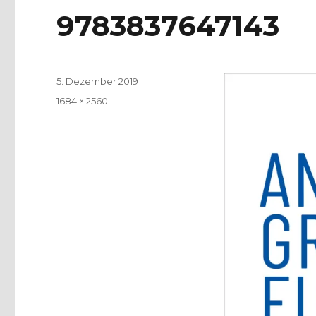
9783837647143
Veröffentlicht
5. Dezember 2019
am
Volle
1684 × 2560
Größe