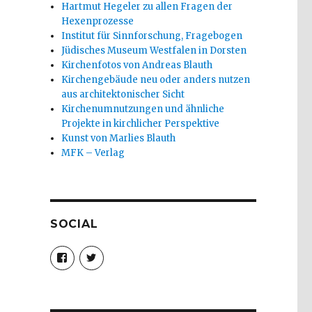
Hartmut Hegeler zu allen Fragen der
Hexenprozesse
Institut für Sinnforschung, Fragebogen
Jüdisches Museum Westfalen in Dorsten
Kirchenfotos von Andreas Blauth
Kirchengebäude neu oder anders nutzen
aus architektonischer Sicht
Kirchenumnutzungen und ähnliche
Projekte in kirchlicher Perspektive
Kunst von Marlies Blauth
MFK – Verlag
SOCIAL
Profil
Profil
von
von
christoph.fleischer1
ChristophFl
auf
auf
Facebook
Twitter
anzeigen
anzeigen