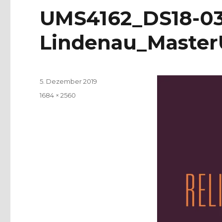
UMS4162_DS18-03
Lindenau_Master
Veröffentlicht
5. Dezember 2019
am
Volle
1684 × 2560
Größe