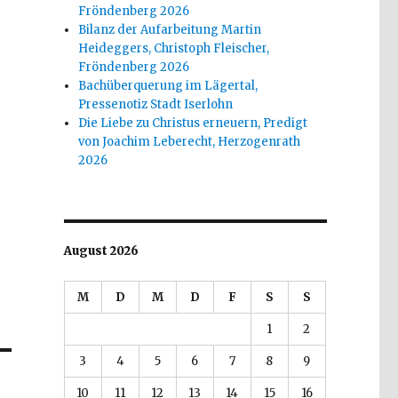
Fröndenberg 2026
Bilanz der Aufarbeitung Martin
Heideggers, Christoph Fleischer,
Fröndenberg 2026
Bachüberquerung im Lägertal,
Pressenotiz Stadt Iserlohn
Die Liebe zu Christus erneuern, Predigt
von Joachim Leberecht, Herzogenrath
2026
August 2026
M
D
M
D
F
S
S
1
2
3
4
5
6
7
8
9
10
11
12
13
14
15
16