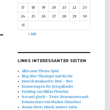
17
18
19
20
21
22
23
24
25
26
27
28
29
30
31
« Juli
LINKS INTERESSANTER SEITEN
Alles zum Thema Spiel
Blog über Theologie und Kirche
Dietrich Bonhoeffer 1906 – 1945
Erinnerungen der Kriegskinder
Fotoblog von Niklas Fleischer
frei und gleich – Texte, Rezensionen und
Kommentare von Markus Chmielorz
Hanns Dieter Hüsch, weitere Infos