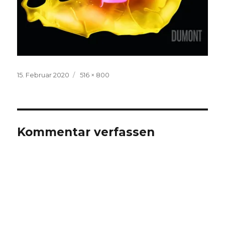
Veröffentlicht
Volle
15. Februar 2020
516 × 800
am
Größe
Kommentar verfassen