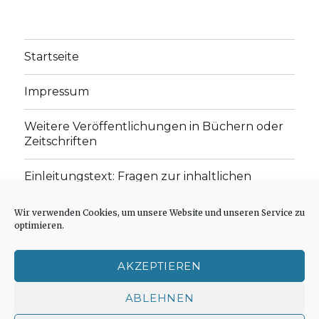
Startseite
Impressum
Weitere Veröffentlichungen in Büchern oder
Zeitschriften
Einleitungstext: Fragen zur inhaltlichen
Position der Homepage und zum Begriff des
„schwachen Glaubens“
Wir verwenden Cookies, um unsere Website und unseren Service zu
optimieren.
Einladung zur Mitarbeit: Rezensionen,
Aufsätze, Gedichte und Predigten
AKZEPTIEREN
Cookie-Richtlinie (EU)
ABLEHNEN