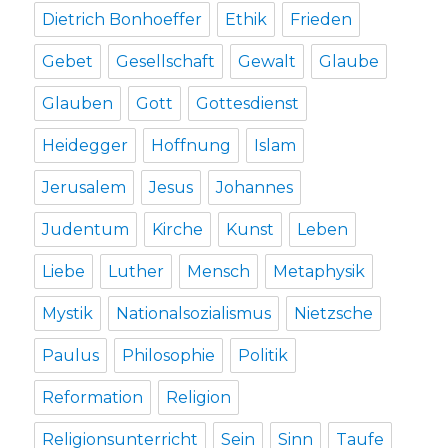
Dietrich Bonhoeffer
Ethik
Frieden
Gebet
Gesellschaft
Gewalt
Glaube
Glauben
Gott
Gottesdienst
Heidegger
Hoffnung
Islam
Jerusalem
Jesus
Johannes
Judentum
Kirche
Kunst
Leben
Liebe
Luther
Mensch
Metaphysik
Mystik
Nationalsozialismus
Nietzsche
Paulus
Philosophie
Politik
Reformation
Religion
Religionsunterricht
Sein
Sinn
Taufe