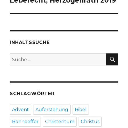
Leberecht, Herzogenrath 2019
INHALTSSUCHE
SU
Suche
nach:
SCHLAGWÖRTER
Advent
Auferstehung
Bibel
Bonhoeffer
Christentum
Christus