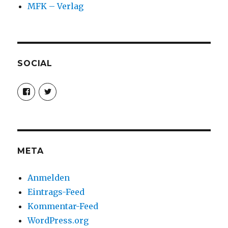
MFK – Verlag
SOCIAL
Profil
Profil
von
von
christoph.fleischer1
ChristophFl
auf
auf
Facebook
Twitter
anzeigen
anzeigen
META
Anmelden
Eintrags-Feed
Kommentar-Feed
WordPress.org