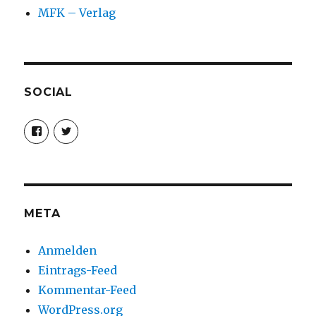
MFK – Verlag
SOCIAL
Profil
Profil
von
von
christoph.fleischer1
ChristophFl
auf
auf
Facebook
Twitter
anzeigen
anzeigen
META
Anmelden
Eintrags-Feed
Kommentar-Feed
WordPress.org