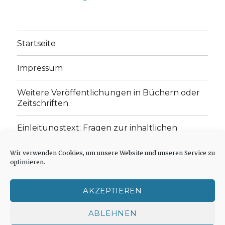
Startseite
Impressum
Weitere Veröffentlichungen in Büchern oder
Zeitschriften
Einleitungstext: Fragen zur inhaltlichen
Position der Homepage und zum Begriff des
„schwachen Glaubens“
Wir verwenden Cookies, um unsere Website und unseren Service zu
optimieren.
Einladung zur Mitarbeit: Rezensionen,
Aufsätze, Gedichte und Predigten
AKZEPTIEREN
Cookie-Richtlinie (EU)
ABLEHNEN