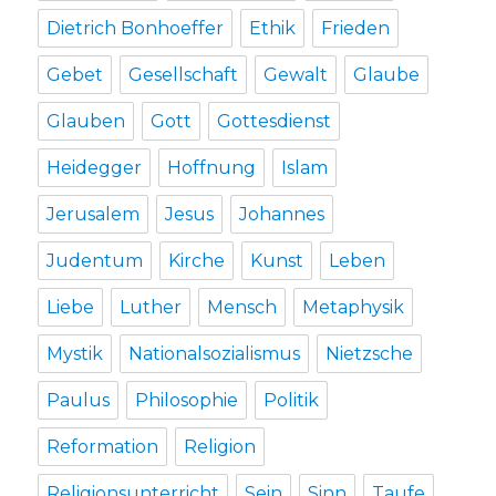
Dietrich Bonhoeffer
Ethik
Frieden
Gebet
Gesellschaft
Gewalt
Glaube
Glauben
Gott
Gottesdienst
Heidegger
Hoffnung
Islam
Jerusalem
Jesus
Johannes
Judentum
Kirche
Kunst
Leben
Liebe
Luther
Mensch
Metaphysik
Mystik
Nationalsozialismus
Nietzsche
Paulus
Philosophie
Politik
Reformation
Religion
Religionsunterricht
Sein
Sinn
Taufe