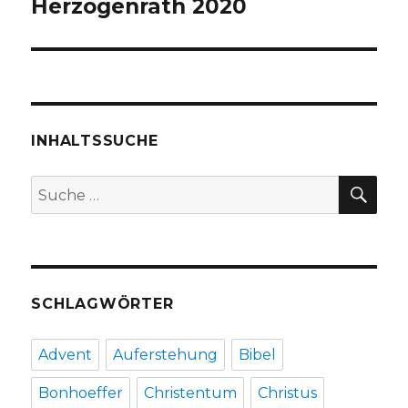
Herzogenrath 2020
INHALTSSUCHE
SU
Suche
nach:
SCHLAGWÖRTER
Advent
Auferstehung
Bibel
Bonhoeffer
Christentum
Christus