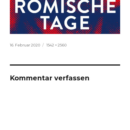
Veröffentlicht
Volle
16. Februar 2020
1542 × 2560
am
Größe
Kommentar verfassen