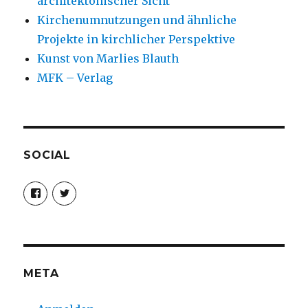
architektonischer Sicht
Kirchenumnutzungen und ähnliche
Projekte in kirchlicher Perspektive
Kunst von Marlies Blauth
MFK – Verlag
SOCIAL
Profil
Profil
von
von
christoph.fleischer1
ChristophFl
auf
auf
Facebook
Twitter
anzeigen
anzeigen
META