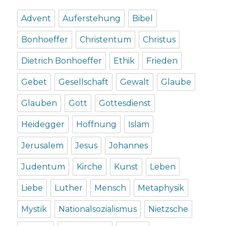
Advent
Auferstehung
Bibel
Bonhoeffer
Christentum
Christus
Dietrich Bonhoeffer
Ethik
Frieden
Gebet
Gesellschaft
Gewalt
Glaube
Glauben
Gott
Gottesdienst
Heidegger
Hoffnung
Islam
Jerusalem
Jesus
Johannes
Judentum
Kirche
Kunst
Leben
Liebe
Luther
Mensch
Metaphysik
Mystik
Nationalsozialismus
Nietzsche