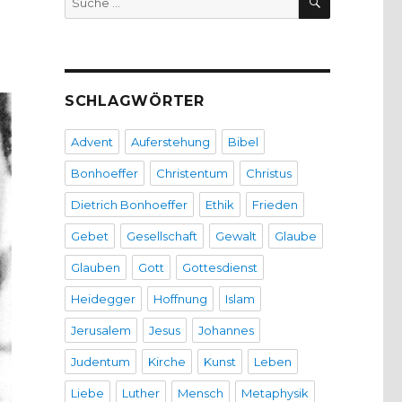
nach:
SCHLAGWÖRTER
Advent
Auferstehung
Bibel
Bonhoeffer
Christentum
Christus
Dietrich Bonhoeffer
Ethik
Frieden
Gebet
Gesellschaft
Gewalt
Glaube
Glauben
Gott
Gottesdienst
Heidegger
Hoffnung
Islam
Jerusalem
Jesus
Johannes
Judentum
Kirche
Kunst
Leben
Liebe
Luther
Mensch
Metaphysik