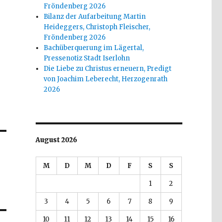
Fröndenberg 2026
Bilanz der Aufarbeitung Martin
Heideggers, Christoph Fleischer,
Fröndenberg 2026
Bachüberquerung im Lägertal,
Pressenotiz Stadt Iserlohn
Die Liebe zu Christus erneuern, Predigt
von Joachim Leberecht, Herzogenrath
2026
August 2026
M
D
M
D
F
S
S
1
2
3
4
5
6
7
8
9
10
11
12
13
14
15
16