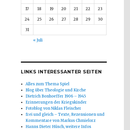
17
18
19
20
21
22
23
24
25
26
27
28
29
30
31
« Juli
LINKS INTERESSANTER SEITEN
Alles zum Thema Spiel
Blog über Theologie und Kirche
Dietrich Bonhoeffer 1906 – 1945
Erinnerungen der Kriegskinder
Fotoblog von Niklas Fleischer
frei und gleich – Texte, Rezensionen und
Kommentare von Markus Chmielorz
Hanns Dieter Hüsch, weitere Infos