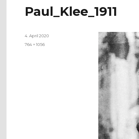
Paul_Klee_1911
Veröffentlicht
4. April 2020
am
Volle
764 × 1056
Größe