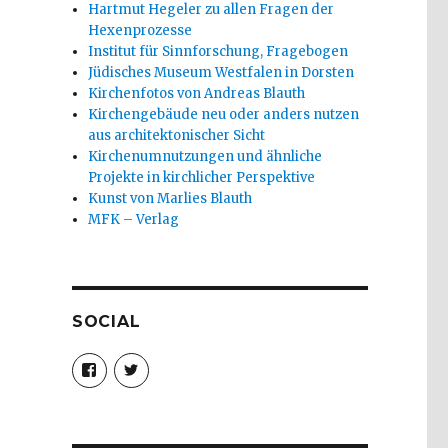
Hartmut Hegeler zu allen Fragen der
Hexenprozesse
Institut für Sinnforschung, Fragebogen
Jüdisches Museum Westfalen in Dorsten
Kirchenfotos von Andreas Blauth
Kirchengebäude neu oder anders nutzen
aus architektonischer Sicht
Kirchenumnutzungen und ähnliche
Projekte in kirchlicher Perspektive
Kunst von Marlies Blauth
MFK – Verlag
SOCIAL
Profil
Profil
von
von
christoph.fleischer1
ChristophFl
auf
auf
Facebook
Twitter
anzeigen
anzeigen