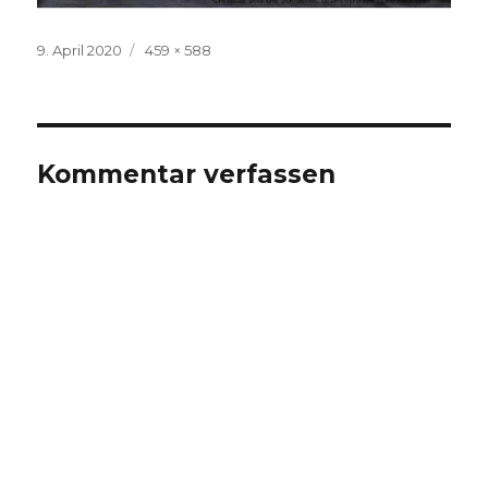
Veröffentlicht
Volle
9. April 2020
459 × 588
am
Größe
Kommentar verfassen