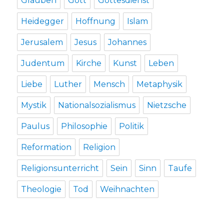
Glauben
Gott
Gottesdienst
Heidegger
Hoffnung
Islam
Jerusalem
Jesus
Johannes
Judentum
Kirche
Kunst
Leben
Liebe
Luther
Mensch
Metaphysik
Mystik
Nationalsozialismus
Nietzsche
Paulus
Philosophie
Politik
Reformation
Religion
Religionsunterricht
Sein
Sinn
Taufe
Theologie
Tod
Weihnachten