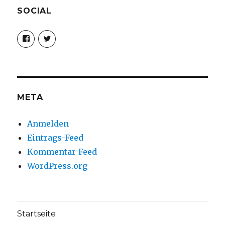
SOCIAL
Profil
Profil
von
von
christoph.fleischer1
ChristophFl
auf
auf
Facebook
Twitter
anzeigen
anzeigen
META
Anmelden
Eintrags-Feed
Kommentar-Feed
WordPress.org
Startseite