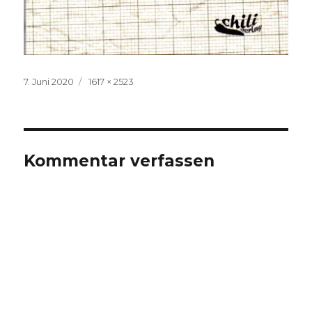
Veröffentlicht
Volle
7. Juni 2020
1617 × 2523
am
Größe
Kommentar verfassen