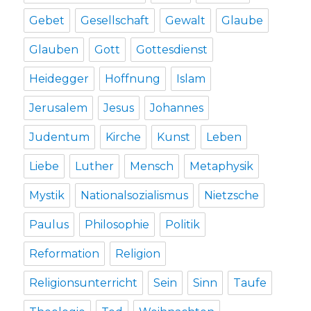
Gebet
Gesellschaft
Gewalt
Glaube
Glauben
Gott
Gottesdienst
Heidegger
Hoffnung
Islam
Jerusalem
Jesus
Johannes
Judentum
Kirche
Kunst
Leben
Liebe
Luther
Mensch
Metaphysik
Mystik
Nationalsozialismus
Nietzsche
Paulus
Philosophie
Politik
Reformation
Religion
Religionsunterricht
Sein
Sinn
Taufe