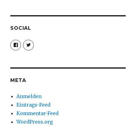
SOCIAL
Profil
Profil
von
von
christoph.fleischer1
ChristophFl
auf
auf
Facebook
Twitter
anzeigen
anzeigen
META
Anmelden
Eintrags-Feed
Kommentar-Feed
WordPress.org