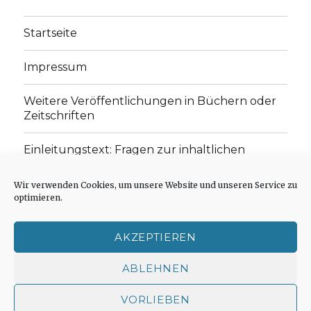
Startseite
Impressum
Weitere Veröffentlichungen in Büchern oder
Zeitschriften
Einleitungstext: Fragen zur inhaltlichen
Position der Homepage und zum Begriff des
„schwachen Glaubens“
Wir verwenden Cookies, um unsere Website und unseren Service zu
optimieren.
Einladung zur Mitarbeit: Rezensionen,
Aufsätze, Gedichte und Predigten
AKZEPTIEREN
Cookie-Richtlinie (EU)
ABLEHNEN
VORLIEBEN
Der schwache Glaube
Impressum
Stolz präsentiert