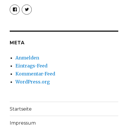
Profil
Profil
von
von
christoph.fleischer1
ChristophFl
auf
auf
Facebook
Twitter
anzeigen
anzeigen
META
Anmelden
Eintrags-Feed
Kommentar-Feed
WordPress.org
Startseite
Impressum