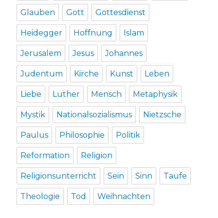
Glauben
Gott
Gottesdienst
Heidegger
Hoffnung
Islam
Jerusalem
Jesus
Johannes
Judentum
Kirche
Kunst
Leben
Liebe
Luther
Mensch
Metaphysik
Mystik
Nationalsozialismus
Nietzsche
Paulus
Philosophie
Politik
Reformation
Religion
Religionsunterricht
Sein
Sinn
Taufe
Theologie
Tod
Weihnachten