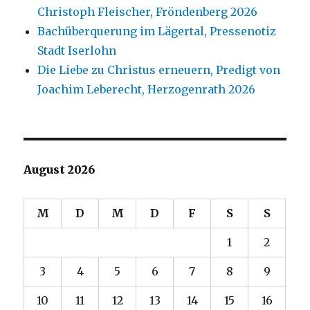
Christoph Fleischer, Fröndenberg 2026
Bachüberquerung im Lägertal, Pressenotiz
Stadt Iserlohn
Die Liebe zu Christus erneuern, Predigt von
Joachim Leberecht, Herzogenrath 2026
August 2026
M
D
M
D
F
S
S
1
2
3
4
5
6
7
8
9
10
11
12
13
14
15
16