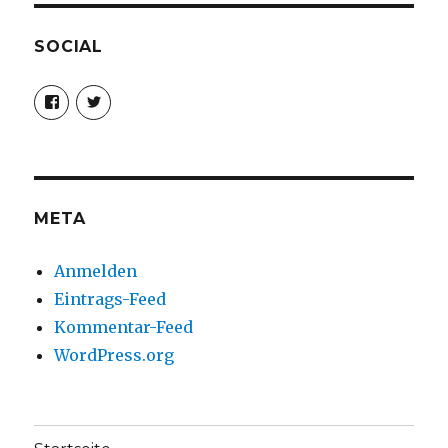
SOCIAL
Profil
Profil
von
von
christoph.fleischer1
ChristophFl
auf
auf
Facebook
Twitter
anzeigen
anzeigen
META
Anmelden
Eintrags-Feed
Kommentar-Feed
WordPress.org