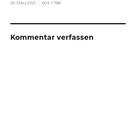
Veröffentlicht
Volle
26. März 2021
603 × 768
am
Größe
Kommentar verfassen