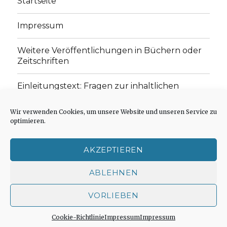
Startseite
Impressum
Weitere Veröffentlichungen in Büchern oder
Zeitschriften
Einleitungstext: Fragen zur inhaltlichen
Position der Homepage und zum Begriff des
„schwachen Glaubens“
Wir verwenden Cookies, um unsere Website und unseren Service zu
optimieren.
Einladung zur Mitarbeit: Rezensionen,
Aufsätze, Gedichte und Predigten
AKZEPTIEREN
Cookie-Richtlinie (EU)
ABLEHNEN
VORLIEBEN
Der schwache Glaube
Impressum
Stolz präsentiert
von WordPress
Cookie-Richtlinie
Impressum
Impressum