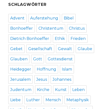
SCHLAGWÖRTER
Advent
Auferstehung
Bibel
Bonhoeffer
Christentum
Christus
Dietrich Bonhoeffer
Ethik
Frieden
Gebet
Gesellschaft
Gewalt
Glaube
Glauben
Gott
Gottesdienst
Heidegger
Hoffnung
Islam
Jerusalem
Jesus
Johannes
Judentum
Kirche
Kunst
Leben
Liebe
Luther
Mensch
Metaphysik