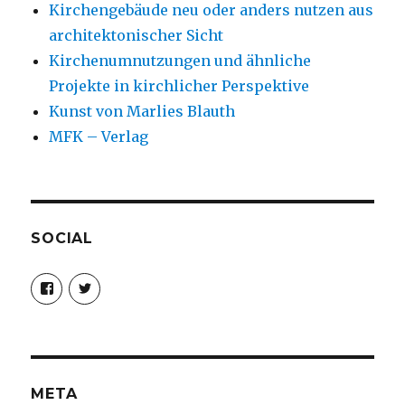
Kirchengebäude neu oder anders nutzen aus
architektonischer Sicht
Kirchenumnutzungen und ähnliche
Projekte in kirchlicher Perspektive
Kunst von Marlies Blauth
MFK – Verlag
SOCIAL
Profil
Profil
von
von
christoph.fleischer1
ChristophFl
auf
auf
Facebook
Twitter
anzeigen
anzeigen
META