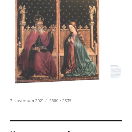
Veröffentlicht
Volle
7. November 2021
2560 × 2339
am
Größe