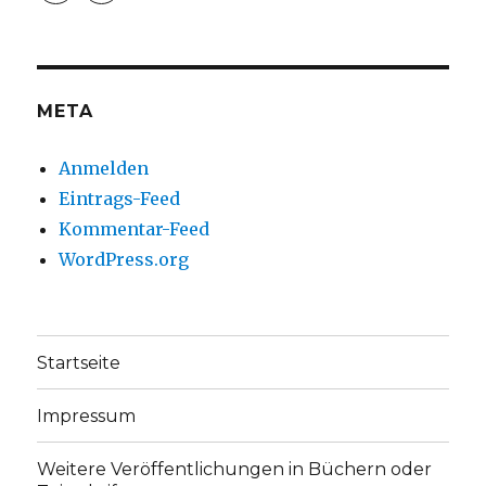
christoph.fleischer1
ChristophFl
auf
auf
Facebook
Twitter
anzeigen
anzeigen
META
Anmelden
Eintrags-Feed
Kommentar-Feed
WordPress.org
Startseite
Impressum
Weitere Veröffentlichungen in Büchern oder