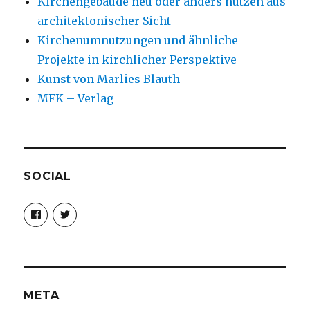
Kirchengebäude neu oder anders nutzen aus
architektonischer Sicht
Kirchenumnutzungen und ähnliche
Projekte in kirchlicher Perspektive
Kunst von Marlies Blauth
MFK – Verlag
SOCIAL
Profil
Profil
von
von
christoph.fleischer1
ChristophFl
auf
auf
Facebook
Twitter
anzeigen
anzeigen
META