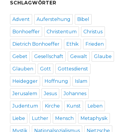
SCHLAGWÖRTER
Advent
Auferstehung
Bibel
Bonhoeffer
Christentum
Christus
Dietrich Bonhoeffer
Ethik
Frieden
Gebet
Gesellschaft
Gewalt
Glaube
Glauben
Gott
Gottesdienst
Heidegger
Hoffnung
Islam
Jerusalem
Jesus
Johannes
Judentum
Kirche
Kunst
Leben
Liebe
Luther
Mensch
Metaphysik
Mystik
Nationalsozialismus
Nietzsche