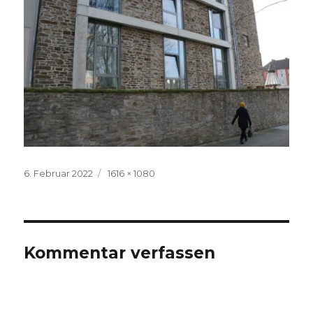
Veröffentlicht
Volle
6. Februar 2022
1616 × 1080
am
Größe
Kommentar verfassen