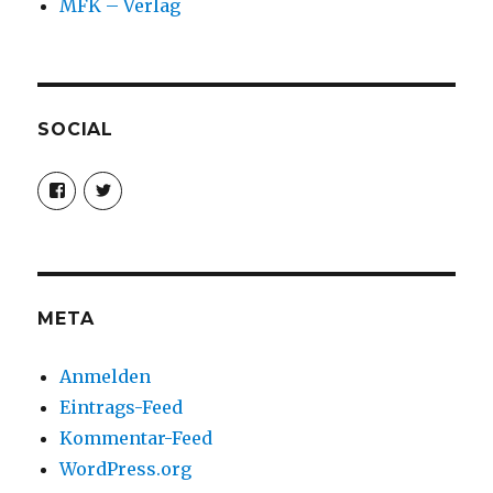
MFK – Verlag
SOCIAL
Profil
Profil
von
von
christoph.fleischer1
ChristophFl
auf
auf
Facebook
Twitter
anzeigen
anzeigen
META
Anmelden
Eintrags-Feed
Kommentar-Feed
WordPress.org