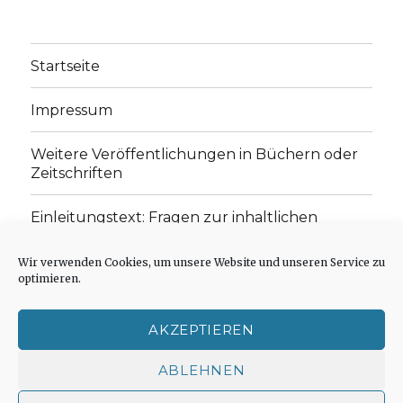
Startseite
Impressum
Weitere Veröffentlichungen in Büchern oder
Zeitschriften
Einleitungstext: Fragen zur inhaltlichen
Position der Homepage und zum Begriff des
„schwachen Glaubens“
Wir verwenden Cookies, um unsere Website und unseren Service zu
optimieren.
Einladung zur Mitarbeit: Rezensionen,
Aufsätze, Gedichte und Predigten
AKZEPTIEREN
Cookie-Richtlinie (EU)
ABLEHNEN