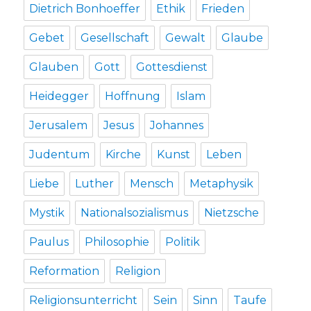
Dietrich Bonhoeffer
Ethik
Frieden
Gebet
Gesellschaft
Gewalt
Glaube
Glauben
Gott
Gottesdienst
Heidegger
Hoffnung
Islam
Jerusalem
Jesus
Johannes
Judentum
Kirche
Kunst
Leben
Liebe
Luther
Mensch
Metaphysik
Mystik
Nationalsozialismus
Nietzsche
Paulus
Philosophie
Politik
Reformation
Religion
Religionsunterricht
Sein
Sinn
Taufe