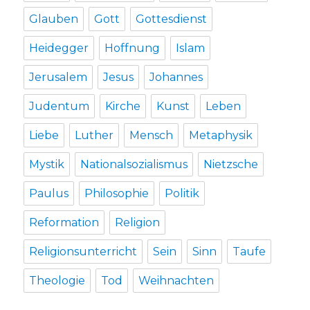
Glauben
Gott
Gottesdienst
Heidegger
Hoffnung
Islam
Jerusalem
Jesus
Johannes
Judentum
Kirche
Kunst
Leben
Liebe
Luther
Mensch
Metaphysik
Mystik
Nationalsozialismus
Nietzsche
Paulus
Philosophie
Politik
Reformation
Religion
Religionsunterricht
Sein
Sinn
Taufe
Theologie
Tod
Weihnachten