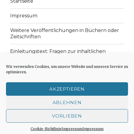
Startseite
Impressum
Weitere Veröffentlichungen in Büchern oder
Zeitschriften
Einleitungstext: Fragen zur inhaltlichen
Position der Homepage und zum Begriff des
„schwachen Glaubens“
Wir verwenden Cookies, um unsere Website und unseren Service zu
optimieren.
Einladung zur Mitarbeit: Rezensionen,
Aufsätze, Gedichte und Predigten
AKZEPTIEREN
Cookie-Richtlinie (EU)
ABLEHNEN
VORLIEBEN
Der schwache Glaube
Impressum
Stolz präsentiert
von WordPress
Cookie-Richtlinie
Impressum
Impressum