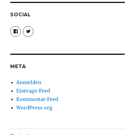
SOCIAL
Profil
Profil
von
von
christoph.fleischer1
ChristophFl
auf
auf
Facebook
Twitter
anzeigen
anzeigen
META
Anmelden
Eintrags-Feed
Kommentar-Feed
WordPress.org