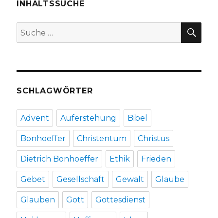
INHALTSSUCHE
SU
Suche
nach:
SCHLAGWÖRTER
Advent
Auferstehung
Bibel
Bonhoeffer
Christentum
Christus
Dietrich Bonhoeffer
Ethik
Frieden
Gebet
Gesellschaft
Gewalt
Glaube
Glauben
Gott
Gottesdienst