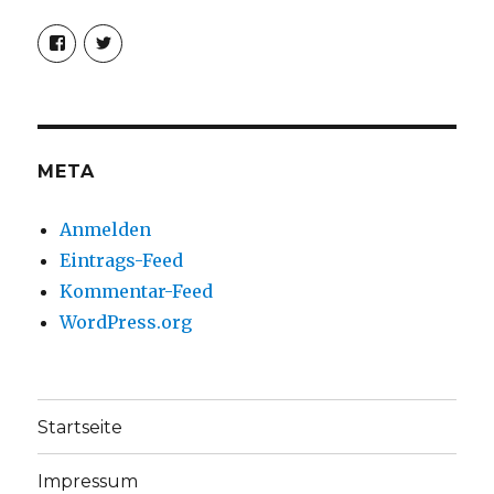
Profil
Profil
von
von
christoph.fleischer1
ChristophFl
auf
auf
Facebook
Twitter
anzeigen
anzeigen
META
Anmelden
Eintrags-Feed
Kommentar-Feed
WordPress.org
Startseite
Impressum