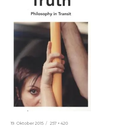
Veröffentlicht
Volle
19. Oktober 2015
257 × 420
am
Größe