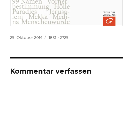
Veröffentlicht
Volle
29. Oktober 2014
1831 × 2729
am
Größe
Kommentar verfassen