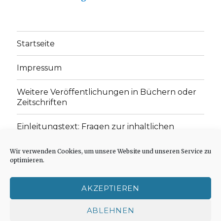
Startseite
Impressum
Weitere Veröffentlichungen in Büchern oder
Zeitschriften
Einleitungstext: Fragen zur inhaltlichen
Position der Homepage und zum Begriff des
„schwachen Glaubens“
Wir verwenden Cookies, um unsere Website und unseren Service zu
optimieren.
Einladung zur Mitarbeit: Rezensionen,
Aufsätze, Gedichte und Predigten
AKZEPTIEREN
Cookie-Richtlinie (EU)
ABLEHNEN