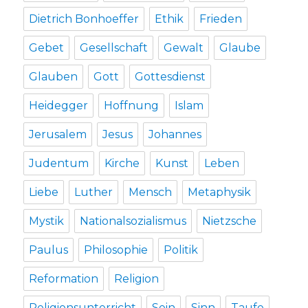
Dietrich Bonhoeffer
Ethik
Frieden
Gebet
Gesellschaft
Gewalt
Glaube
Glauben
Gott
Gottesdienst
Heidegger
Hoffnung
Islam
Jerusalem
Jesus
Johannes
Judentum
Kirche
Kunst
Leben
Liebe
Luther
Mensch
Metaphysik
Mystik
Nationalsozialismus
Nietzsche
Paulus
Philosophie
Politik
Reformation
Religion
Religionsunterricht
Sein
Sinn
Taufe