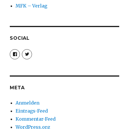
MFK – Verlag
SOCIAL
Profil
Profil
von
von
christoph.fleischer1
ChristophFl
auf
auf
Facebook
Twitter
anzeigen
anzeigen
META
Anmelden
Eintrags-Feed
Kommentar-Feed
WordPress.org