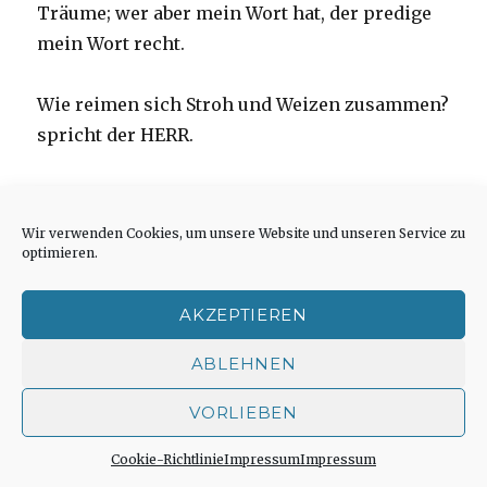
Träume; wer aber mein Wort hat, der predige
mein Wort recht.
Wie reimen sich Stroh und Weizen zusammen?
spricht der HERR.
29 Ist mein Wort nicht wie ein Feuer, spricht
der HERR, und wie ein Hammer, der Felsen
Wir verwenden Cookies, um unsere Website und unseren Service zu
optimieren.
zerschmeißt?
AKZEPTIEREN
ABLEHNEN
VORLIEBEN
Cookie-Richtlinie
Impressum
Impressum