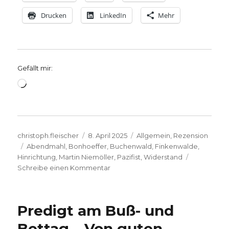
Drucken
LinkedIn
Mehr
Gefällt mir:
Wird
geladen …
Autor
Veröffentlicht
Kategorien
christoph.fleischer
8. April 2025
Allgemein
,
Rezension
Schlagwörter
am
Abendmahl
,
Bonhoeffer
,
Buchenwald
,
Finkenwalde
,
Hinrichtung
,
Martin Niemöller
,
Pazifist
,
Widerstand
zu
Schreibe einen Kommentar
BONHOEFFER,
Bericht
über
Predigt am Buß- und
den
Kinofilm,
Bettag – Von guten