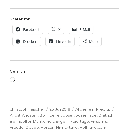
Sharen mit:
Facebook
X
E-Mail
Drucken
LinkedIn
Mehr
Gefällt mir:
Wird
geladen …
Autor
Veröffentlicht
Kategorien
Schlag
christoph.fleischer
25. Juli 2018
Allgemein
,
Predigt
am
Angst
,
Ängsten
,
Bonhoeffer
,
böser
,
böser Tage
,
Dietrich
Bonhoeffer
,
Dunkelheit
,
Engeln
,
Feiertage
,
Finsernis
,
Freude
,
Glaube
,
Herzen
,
Hinrichtung
,
Hoffnung
,
Jahr
,