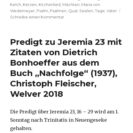
Kelch
,
Kerzen
,
Kirchenlied
,
Mächten
,
Maria von
Wedemeyer
,
Psalm
,
Psalmen
,
Qual
,
Seelen
,
Tage
,
Vater
zu
Schreibe einen Kommentar
Predigt
am
Buß-
Predigt zu Jeremia 23 mit
und
Bettag
Zitaten von Dietrich
–
Bonhoeffer aus dem
Von
guten
Buch „Nachfolge“ (1937),
Mächten
–
Christoph Fleischer,
,
Welver 2018
Christoph
Fleischer,
Werl
2007
Die Predigt über Jeremia 23, 16 – 29 wird am 1.
Sonntag nach Trinitatis in Neuengeseke
gehalten.