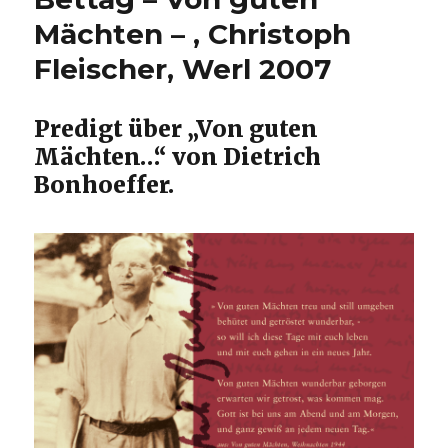
Christoph
Mächten – , Christoph
Fleischer,
Fröndenberg
Fleischer, Werl 2007
2025
Predigt über „Von guten
Mächten…“ von Dietrich
Bonhoeffer.