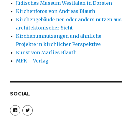
Jüdisches Museum Westfalen in Dorsten
Kirchenfotos von Andreas Blauth
Kirchengebäude neu oder anders nutzen aus
architektonischer Sicht
Kirchenumnutzungen und ähnliche
Projekte in kirchlicher Perspektive
Kunst von Marlies Blauth
MFK – Verlag
SOCIAL
Profil
Profil
von
von
christoph.fleischer1
ChristophFl
auf
auf
Facebook
Twitter
anzeigen
anzeigen