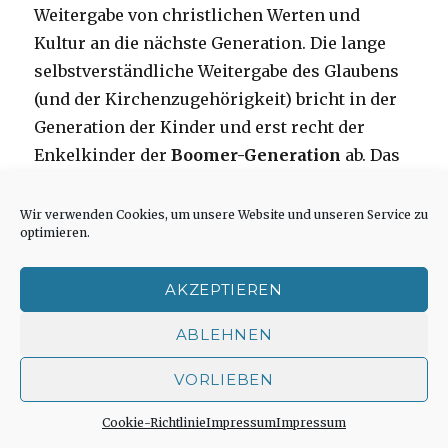
Weitergabe von christlichen Werten und
Kultur an die nächste Generation. Die lange
selbstverständliche Weitergabe des Glaubens
(und der Kirchenzugehörigkeit) bricht in der
Generation der Kinder und erst recht der
Enkelkinder der
Boomer-Generation
ab. Das
habe ich in meiner über 35jährigen
Berufsbiographie in den Gemeinden hautnah
Wir verwenden Cookies, um unsere Website und unseren Service zu
optimieren.
erlebt. Hier entlastet Religionssoziologie, da
sie nachvollziehbar aufzeigt, dass
leere
AKZEPTIEREN
Kirchen
und
Kirchenausstritte
nicht an der
Pfarrperson oder an der Gemeinde liegen,
ABLEHNEN
sondern in einer sich verändernden
Gesellschaft (
Megatrend
:
Säkularisierung
,
VORLIEBEN
Individualisierung
,
Modernisierung
). Was
Cookie-Richtlinie
Impressum
Impressum
also in dieser Lage tun? Der Versuch mit dem