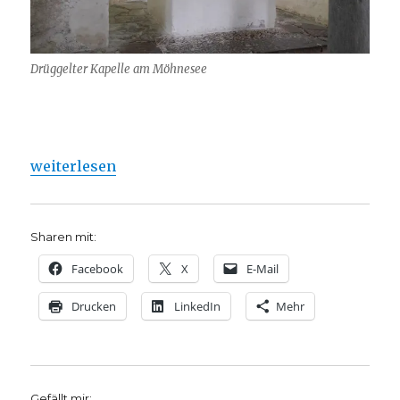
Drüggelter Kapelle am Möhnesee
„Zum Blog „der-schwache-glaube“ …“
weiterlesen
Sharen mit:
Facebook
X
E-Mail
Drucken
LinkedIn
Mehr
Gefällt mir: