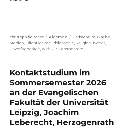
Autor
Kategorien
Schlagwörter
christoph.fleischer
Allgemein
Christentum
,
Glaube
,
Medien
,
Öffentlichkeit
,
Philosophie
,
Religion
,
Twitter
,
zu
Unverfügbarkeit
,
Welt
3 Kommentare
Zum
Blog
„der-
Kontaktstudium im
schwache-
glaube“
Sommersemester 2026
…
an der Evangelischen
Fakultät der Universität
Leipzig, Joachim
Leberecht, Herzogenrath