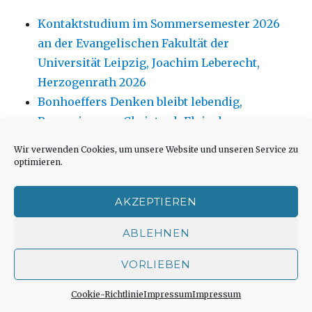
Kontaktstudium im Sommersemester 2026
an der Evangelischen Fakultät der
Universität Leipzig, Joachim Leberecht,
Herzogenrath 2026
Bonhoeffers Denken bleibt lebendig,
Rezension von Christoph Fleischer,
Fröndenberg 2026
Wir verwenden Cookies, um unsere Website und unseren Service zu
Bilanz der Aufarbeitung Martin Heideggers,
optimieren.
Christoph Fleischer, Fröndenberg 2026
Bachüberquerung im Lägertal, Pressenotiz
AKZEPTIEREN
Stadt Iserlohn
ABLEHNEN
Die Liebe zu Christus erneuern, Predigt von
Joachim Leberecht, Herzogenrath 2026
VORLIEBEN
Cookie-Richtlinie
Impressum
Impressum