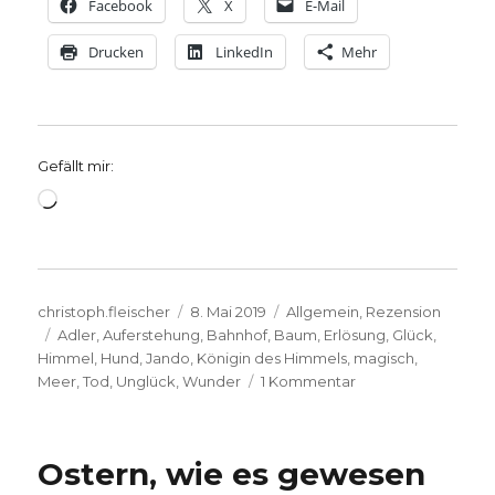
Facebook
X
E-Mail
Drucken
LinkedIn
Mehr
Gefällt mir:
Wird
geladen …
Autor
Veröffentlicht
Kategorien
christoph.fleischer
8. Mai 2019
Allgemein
,
Rezension
Schlagwörter
am
Adler
,
Auferstehung
,
Bahnhof
,
Baum
,
Erlösung
,
Glück
,
Himmel
,
Hund
,
Jando
,
Königin des Himmels
,
magisch
,
zu
Meer
,
Tod
,
Unglück
,
Wunder
1 Kommentar
Ein
Leben
voller
Ostern, wie es gewesen
Glück