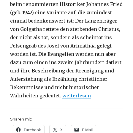
beim renommierten Historiker Johannes Fried
(geb. 1942) eine Variante auf, die zumindest
einmal bedenkenswert ist: Der Lanzenträger
von Golgatha rettete den sterbenden Christus,
der nicht als tot, sondern als scheintot ins
Felsengrab des Josef von Arimathäa gelegt
worden ist. Die Evangelien werden nun aber
dazu zum einen ins zweite Jahrhundert datiert
und ihre Beschreibung der Kreuzigung und
Auferstehung als Erzählung christlicher
Bekenntnisse und nicht historischer
„Erste Hilfe am leidenden Ch
Wahrheiten gedeutet.
weiterlesen
Sharen mit:
Facebook
X
E-Mail