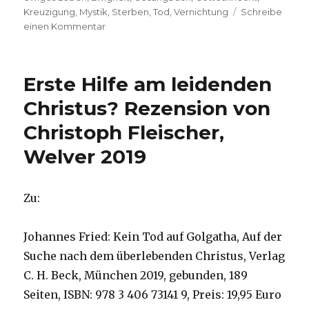
Kreuzigung
,
Mystik
,
Sterben
,
Tod
,
Vernichtung
Schreibe
zu
einen Kommentar
Ostern
–
Fest
Erste Hilfe am leidenden
der
Auferstehung,
Christus? Rezension von
Rezension
Christoph Fleischer,
von
Christoph
Welver 2019
Fleischer,
Welver
2021
Zu:
Johannes Fried: Kein Tod auf Golgatha, Auf der
Suche nach dem überlebenden Christus, Verlag
C. H. Beck, München 2019, gebunden, 189
Seiten, ISBN: 978 3 406 73141 9, Preis: 19,95 Euro