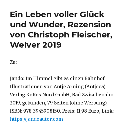
Hilfe
am
Ein Leben voller Glück
leidenden
Christus?
und Wunder, Rezension
Rezension
von Christoph Fleischer,
von
Christoph
Welver 2019
Fleischer,
Welver
2019
Zu:
Jando: Im Himmel gibt es einen Bahnhof,
Illustrationen von Antje Arning (Antjeca),
Verlag KoRos Nord GmbH, Bad Zwischenahn
2019, gebunden, 79 Seiten (ohne Werbung),
ISBN: 978-3945908150, Preis: 11,98 Euro, Link:
https://jandoautor.com