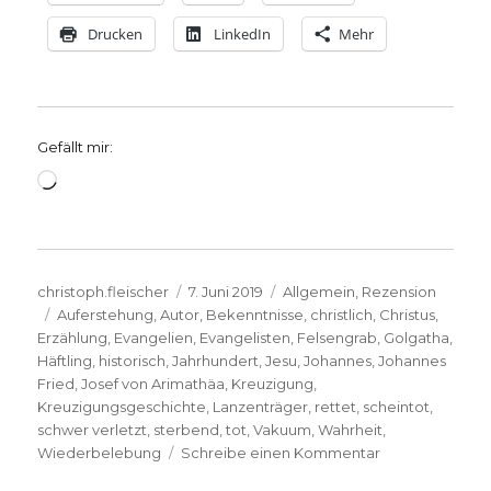
Drucken
LinkedIn
Mehr
Gefällt mir:
Wird
geladen …
Autor
Veröffentlicht
Kategorien
christoph.fleischer
7. Juni 2019
Allgemein
,
Rezension
Schlagwörter
am
Auferstehung
,
Autor
,
Bekenntnisse
,
christlich
,
Christus
,
Erzählung
,
Evangelien
,
Evangelisten
,
Felsengrab
,
Golgatha
,
Häftling
,
historisch
,
Jahrhundert
,
Jesu
,
Johannes
,
Johannes
Fried
,
Josef von Arimathäa
,
Kreuzigung
,
Kreuzigungsgeschichte
,
Lanzenträger
,
rettet
,
scheintot
,
schwer verletzt
,
sterbend
,
tot
,
Vakuum
,
Wahrheit
,
zu
Wiederbelebung
Schreibe einen Kommentar
Erste