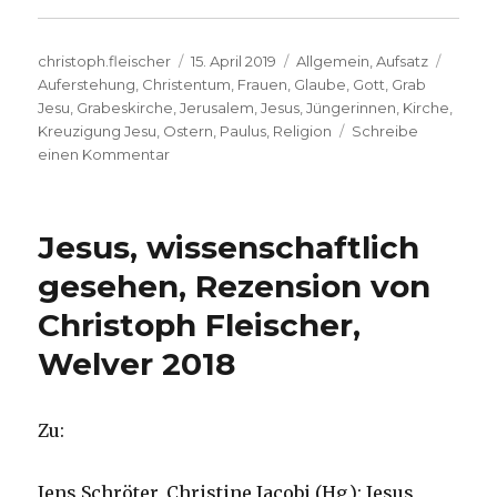
Autor
Veröffentlicht
Kategorien
Schlag
christoph.fleischer
15. April 2019
Allgemein
,
Aufsatz
am
Auferstehung
,
Christentum
,
Frauen
,
Glaube
,
Gott
,
Grab
Jesu
,
Grabeskirche
,
Jerusalem
,
Jesus
,
Jüngerinnen
,
Kirche
,
Kreuzigung Jesu
,
Ostern
,
Paulus
,
Religion
Schreibe
zu
einen Kommentar
Ostern,
wie
es
Jesus, wissenschaftlich
gewesen
sein
gesehen, Rezension von
könnte,
Christoph Fleischer,
Leserbrief,
Christoph
Welver 2018
Fleischer,
Welver
2019
Zu:
Jens Schröter, Christine Jacobi (Hg.): Jesus