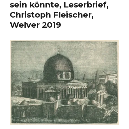
und
sein könnte, Leserbrief,
Wunder,
Christoph Fleischer,
Rezension
von
Welver 2019
Christoph
Fleischer,
Welver
2019