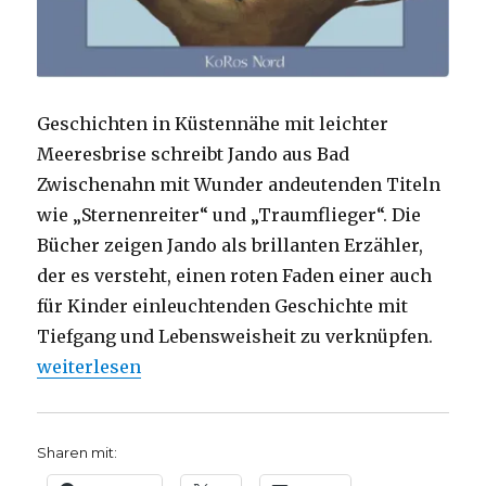
Geschichten in Küstennähe mit leichter
Meeresbrise schreibt Jando aus Bad
Zwischenahn mit Wunder andeutenden Titeln
wie „Sternenreiter“ und „Traumflieger“. Die
Bücher zeigen Jando als brillanten Erzähler,
der es versteht, einen roten Faden einer auch
für Kinder einleuchtenden Geschichte mit
Tiefgang und Lebensweisheit zu verknüpfen.
„Ein Leben voller Glück und Wunder, Rezension von
weiterlesen
Sharen mit: