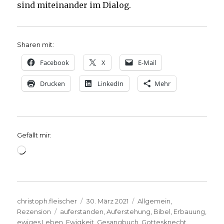
sind miteinander im Dialog.
Sharen mit:
Facebook
X
E-Mail
Drucken
LinkedIn
Mehr
Gefällt mir:
Wird
geladen …
Autor
Veröffentlicht
Kategorien
christoph.fleischer
30. März 2021
Allgemein
,
Schlagwörter
am
Rezension
auferstanden
,
Auferstehung
,
Bibel
,
Erbauung
,
ewiges Leben
,
Ewigkeit
,
Gesangbuch
,
Gottesknecht
,