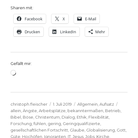
Sharen mit:
Facebook
X
E-Mail
Drucken
LinkedIn
Mehr
Gefällt mir:
Wird
geladen …
Autor
Veröffentlicht
Kategorien
Schlagwö
christoph.fleischer
1. Juli 2019
Allgemein
,
Aufsatz
am
allein
,
Ängste
,
Arbeitsplätze
,
bekanntermaßen
,
Betrieb
,
Bibel
,
Böse
,
Christentum
,
Dialog
,
Ethik
,
Flexibilität
,
Forschung
,
fühlen
,
gering
,
Geringqualifizierte
,
gesellschaftlichen Fortschritt
,
Glaube
,
Globalisierung
,
Gott
,
Güte
,
Hochöfen
,
Ignoranten
,
IT
,
Jesus
,
Jobs
,
Kirche
,