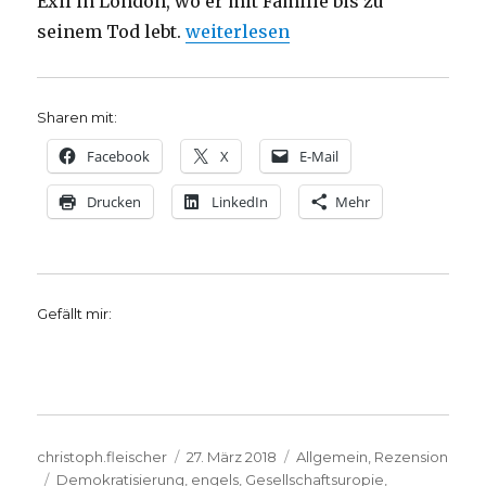
Exil in London, wo er mit Familie bis zu
„Marx bleibt, Rezension von Chris
seinem Tod lebt.
weiterlesen
Sharen mit:
Facebook
X
E-Mail
Drucken
LinkedIn
Mehr
Gefällt mir:
Autor
Veröffentlicht
Kategorien
christoph.fleischer
27. März 2018
Allgemein
,
Rezension
Schlagwörter
am
Demokratisierung
,
engels
,
Gesellschaftsuropie
,