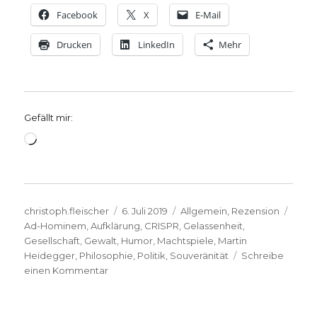
Facebook
X
E-Mail
Drucken
LinkedIn
Mehr
Gefällt mir:
Wird
geladen …
Autor
Veröffentlicht
Kategorien
Schl
christoph.fleischer
6. Juli 2019
Allgemein
,
Rezension
am
Ad-Hominem
,
Aufklärung
,
CRISPR
,
Gelassenheit
,
Gesellschaft
,
Gewalt
,
Humor
,
Machtspiele
,
Martin
Heidegger
,
Philosophie
,
Politik
,
Souveränität
Schreibe
zu
einen Kommentar
Gelassenheit,
Philosophie
und