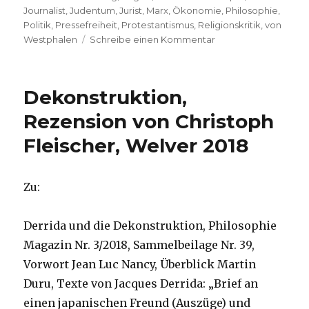
Journalist
,
Judentum
,
Jurist
,
Marx
,
Ökonomie
,
Philosophie
,
Politik
,
Pressefreiheit
,
Protestantismus
,
Religionskritik
,
von
zu
Westphalen
Schreibe einen Kommentar
Marx
bleibt,
Rezension
Dekonstruktion,
von
Christoph
Rezension von Christoph
Fleischer,
Fleischer, Welver 2018
Welver
2018
Zu:
Derrida und die Dekonstruktion, Philosophie
Magazin Nr. 3/2018, Sammelbeilage Nr. 39,
Vorwort Jean Luc Nancy, Überblick Martin
Duru, Texte von Jacques Derrida: „Brief an
einen japanischen Freund (Auszüge) und