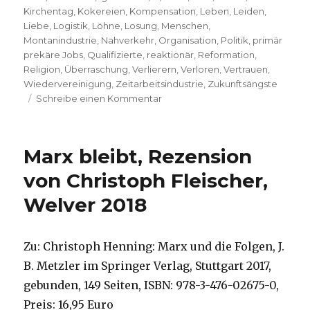
Kirchentag
,
Kokereien
,
Kompensation
,
Leben
,
Leiden
,
Liebe
,
Logistik
,
Löhne
,
Losung
,
Menschen
,
Montanindustrie
,
Nahverkehr
,
Organisation
,
Politik
,
primär
prekäre Jobs
,
Qualifizierte
,
reaktionär
,
Reformation
,
Religion
,
Überraschung
,
Verlierern
,
Verloren
,
Vertrauen
,
Wiedervereinigung
,
Zeitarbeitsindustrie
,
Zukunftsängste
zu
Schreibe einen Kommentar
Glosse
zum
Dortmunder
Marx bleibt, Rezension
Kirchentag
2019,
von Christoph Fleischer,
Niklas
Welver 2018
Fleischer,
Dortmund
2019
Zu: Christoph Henning: Marx und die Folgen, J.
B. Metzler im Springer Verlag, Stuttgart 2017,
gebunden, 149 Seiten, ISBN: 978-3-476-02675-0,
Preis: 16,95 Euro