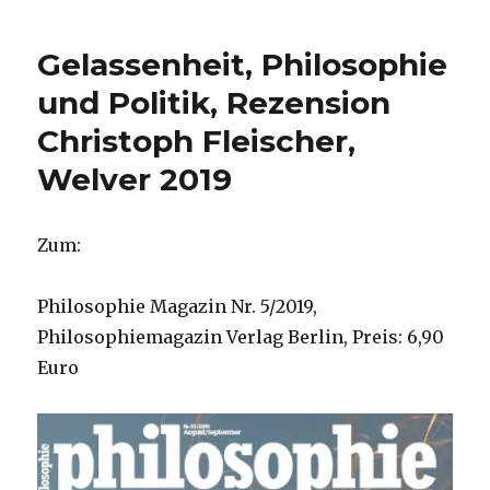
Recht
auf
Gelassenheit, Philosophie
Asyl,
Rezension
und Politik, Rezension
von
Christoph Fleischer,
Christoph
Fleischer,
Welver 2019
Welver
2019
Zum:
Philosophie Magazin Nr. 5/2019,
Philosophiemagazin Verlag Berlin, Preis: 6,90
Euro