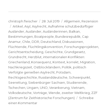
Autor
Veröffentlicht
Kategorien
christoph.fleischer
28. Juli 2019
Allgemein
,
Rezension
Schlagwörter
am
Artikel
,
Asyl
,
Asylrecht
,
Aufnahme schutzbedürftiger
Ausländer
,
Ausländer
,
Ausländerinnen
,
Balkan
,
Bestimmungen
,
Boatpeople
,
Bundesrepublik
,
Cap
Anamur
,
Chile
,
DDR
,
Deutschland
,
Diskussionen
,
Flüchtende
,
Flüchtlingskonvention
,
Forschungsprojekten
,
Gerichtsentscheidung
,
Geschichte
,
Grundgesetz
,
Grundrecht
,
Herzblut
,
internationalen Konflikten:
Griechenland
,
Konsequenz
,
Kontext
,
korrekt
,
Migration
,
Nachkriegszeit
,
Ostblockländern
,
Politik
,
politisch
Verfolgte genießen Asylrecht
,
Potsdam
,
Rechtsgeschichte
,
Russlanddeutsche
,
Schwerpunkt
,
Seerettung
,
Siebenbürger Sachsen
,
Studierende
,
Tschechen
,
Ungarn
,
UNO
,
Verankerung
,
Vietnam
,
Volksdeutsche
,
Vorträge
,
Wende
,
zweiter Weltkrieg
,
ZZF
(Zentrum für Zeithistorische Forschungen)
Schreibe
zu
einen Kommentar
Umstrittenes