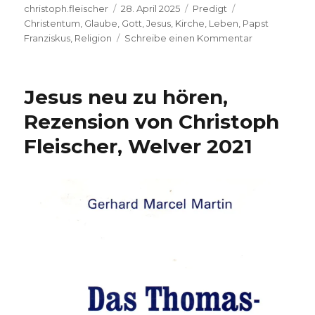
Autor
Veröffentlicht
Kategorien
Schlagwörter
christoph.fleischer
28. April 2025
Predigt
am
Christentum
,
Glaube
,
Gott
,
Jesus
,
Kirche
,
Leben
,
Papst
zu
Franziskus
,
Religion
Schreibe einen Kommentar
Ein
anderer
Papst-
Jesus neu zu hören,
Nachruf,
Eine
Rezension von Christoph
Predigt,
Fleischer, Welver 2021
Joachim
Leberecht,
Herzogenrat
2025