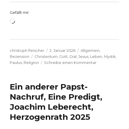
Gefällt mir:
Wird
geladen …
Autor
Veröffentlicht
Kategorien
christoph.fleischer
2. Januar 2026
Allgemein
,
Schlagwörter
am
Rezension
Christentum
,
Gott
,
Gral
,
Jesus
,
Leben
,
Mystik
,
zu
Paulus
,
Religion
Schreibe einen Kommentar
Das
Geheimnis
von
Ein anderer Papst-
frühmittelalterlic
Glaubenszeugnis
Nachruf, Eine Predigt,
in
Joachim Leberecht,
Religion,
Kunst
Herzogenrath 2025
und
Literatur,
Rezension