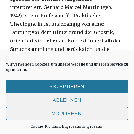
interpretiert. Gerhard Marcel Martin (geb.
1942) ist em. Professor für Praktische
Theologie. Er ist unabhängig von einer
Deutung vor dem Hintergrund der Gnostik,
orientiert sich eher am Kontext innerhalb der
Spruchsammlung und berücksichtigt die
inhaltlichen Parallelen in den Evangelien.
Wir verwenden Cookies, um unsere Website und unseren Service zu
Dadurch wird deutlich, dass die Sprüche des
optimieren.
Thomasevangeliums dem biblischen Befund
nicht fremd sind.
AKZEPTIEREN
Das Thomas Evangelium steht den Evangelien
ABLEHNEN
des NT sehr nahe, aber ohne wie diese in
VORLIEBEN
einem Erzählzusammenhang zu stehen. Mir
persönlich wird hier bewusst, dass ich
Cookie-Richtlinie
Impressum
Impressum
religiöse Worte als reine Spruchsammlung