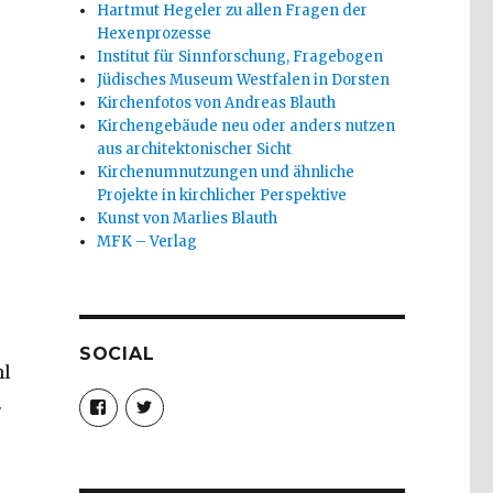
Hartmut Hegeler zu allen Fragen der
Hexenprozesse
Institut für Sinnforschung, Fragebogen
Jüdisches Museum Westfalen in Dorsten
Kirchenfotos von Andreas Blauth
Kirchengebäude neu oder anders nutzen
aus architektonischer Sicht
Kirchenumnutzungen und ähnliche
Projekte in kirchlicher Perspektive
Kunst von Marlies Blauth
MFK – Verlag
SOCIAL
hl
Profil
Profil
.
von
von
christoph.fleischer1
ChristophFl
auf
auf
Facebook
Twitter
anzeigen
anzeigen