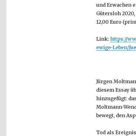
und Erwachen ei
Gütersloh 2020, 
12,00 Euro (prin
Link:
https://w
ewige-Leben/Ju
Jürgen Moltmann
diesem Essay üb
hinzugefügt: da
Moltmann-Wendel
bewegt, den Asp
Tod als Ereigni