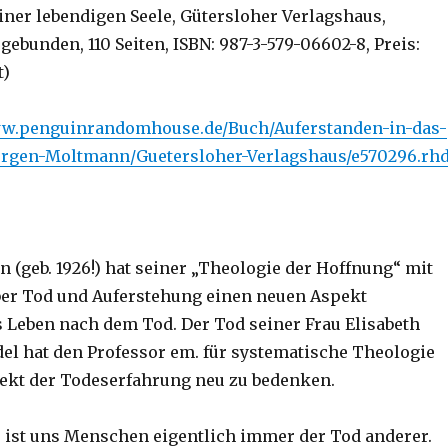
ner lebendigen Seele, Gütersloher Verlagshaus,
gebunden, 110 Seiten, ISBN: 987-3-579-06602-8, Preis:
t)
ww.penguinrandomhouse.de/Buch/Auferstanden-in-das-
ergen-Moltmann/Guetersloher-Verlagshaus/e570296.rh
 (geb. 1926!) hat seiner „Theologie der Hoffnung“ mit
er Tod und Auferstehung einen neuen Aspekt
s Leben nach dem Tod. Der Tod seiner Frau Elisabeth
 hat den Professor em. für systematische Theologie
ekt der Todeserfahrung neu zu bedenken.
s ist uns Menschen eigentlich immer der Tod anderer.