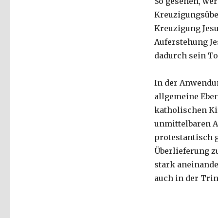
So gesehen, wer
Kreuzigungsüber
Kreuzigung Jesu 
Auferstehung Jes
dadurch sein T
In der Anwendun
allgemeine Eben
katholischen Ki
unmittelbaren A
protestantisch 
Überlieferung z
stark aneinande
auch in der Trin