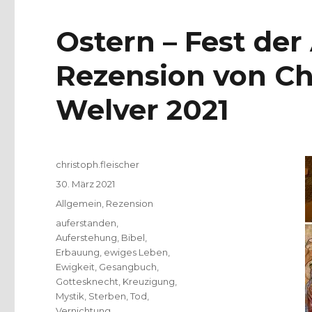
Ostern – Fest der
Rezension von Chr
Welver 2021
Autor
christoph.fleischer
Veröffentlicht
30. März 2021
am
Kategorien
Allgemein
,
Rezension
Schlagwörter
auferstanden
,
Auferstehung
,
Bibel
,
Erbauung
,
ewiges Leben
,
Ewigkeit
,
Gesangbuch
,
Gottesknecht
,
Kreuzigung
,
Mystik
,
Sterben
,
Tod
,
Vernichtung