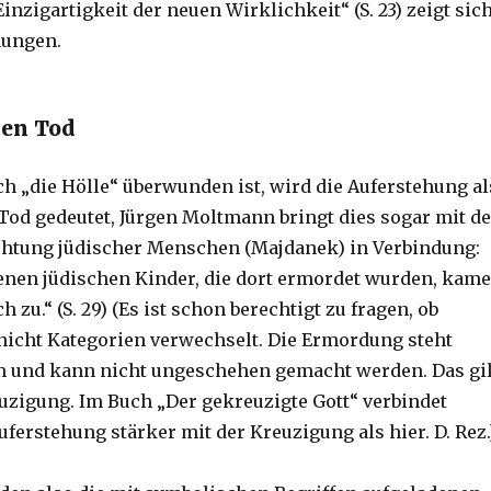
Einzigartigkeit der neuen Wirklichkeit“ (S. 23) zeigt sic
nungen.
den Tod
ch „die Hölle“ überwunden ist, wird die Auferstehung al
 Tod gedeutet, Jürgen Moltmann bringt dies sogar mit de
chtung jüdischer Menschen (Majdanek) in Verbindung:
enen jüdischen Kinder, die dort ermordet wurden, kam
 zu.“ (S. 29) (Es ist schon berechtigt zu fragen, ob
icht Kategorien verwechselt. Die Ermordung steht
m und kann nicht ungeschehen gemacht werden. Das gil
euzigung. Im Buch „Der gekreuzigte Gott“ verbindet
ferstehung stärker mit der Kreuzigung als hier. D. Rez.