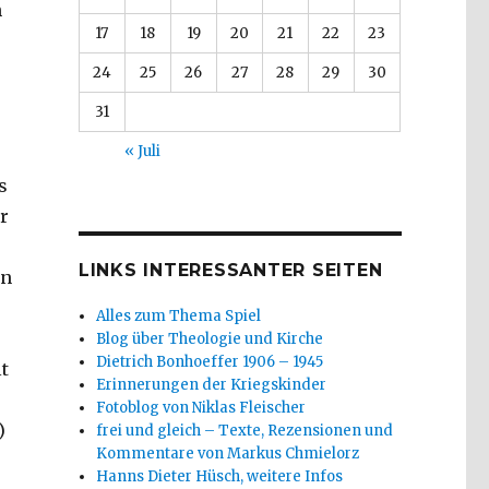
h
17
18
19
20
21
22
23
24
25
26
27
28
29
30
31
« Juli
s
r
LINKS INTERESSANTER SEITEN
en
Alles zum Thema Spiel
Blog über Theologie und Kirche
Dietrich Bonhoeffer 1906 – 1945
t
Erinnerungen der Kriegskinder
Fotoblog von Niklas Fleischer
)
frei und gleich – Texte, Rezensionen und
Kommentare von Markus Chmielorz
Hanns Dieter Hüsch, weitere Infos