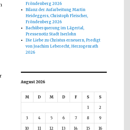
Fröndenberg 2026
n
Bilanz der Aufarbeitung Martin
Heideggers, Christoph Fleischer,
Fröndenberg 2026
Bachüberquerung im Lägertal,
Pressenotiz Stadt Iserlohn
Die Liebe zu Christus erneuern, Predigt
von Joachim Leberecht, Herzogenrath
2026
r
August 2026
M
D
M
D
F
S
S
1
2
3
4
5
6
7
8
9
10
11
12
13
14
15
16