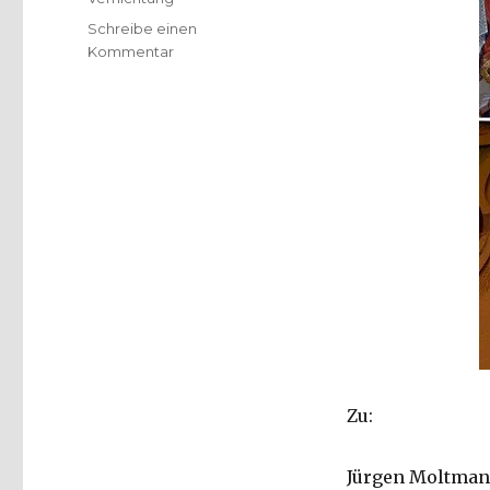
Schreibe einen
zu
Kommentar
Ostern
–
Fest
der
Auferstehung,
Rezension
von
Christoph
Fleischer,
Welver
2021
Zu:
Jürgen Moltmann