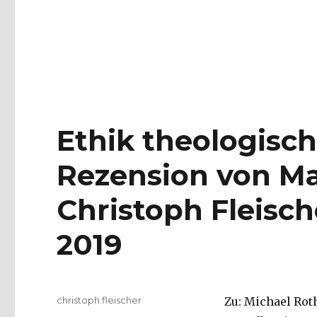
Ethik theologisc
Rezension von M
Christoph Fleisc
2019
Autor
christoph.fleischer
Zu: Michael Roth