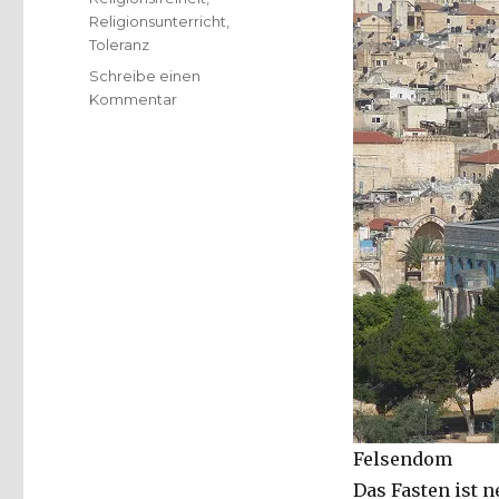
Religionsunterricht
,
Toleranz
Schreibe einen
zu
Kommentar
Fastenmonat
Ramadan
beginnt,
Pressemeldung
aus
dem
Kreis
Unna,
30.04.2019
Felsendom
Das Fasten ist 