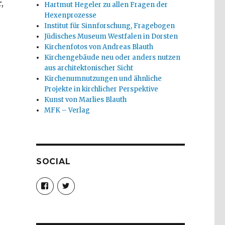
,
Hartmut Hegeler zu allen Fragen der
Hexenprozesse
Institut für Sinnforschung, Fragebogen
Jüdisches Museum Westfalen in Dorsten
Kirchenfotos von Andreas Blauth
Kirchengebäude neu oder anders nutzen
aus architektonischer Sicht
Kirchenumnutzungen und ähnliche
Projekte in kirchlicher Perspektive
Kunst von Marlies Blauth
MFK – Verlag
SOCIAL
Profil
Profil
von
von
christoph.fleischer1
ChristophFl
auf
auf
Facebook
Twitter
anzeigen
anzeigen