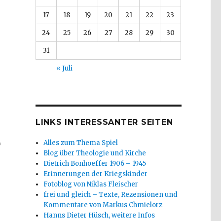
17
18
19
20
21
22
23
24
25
26
27
28
29
30
31
« Juli
LINKS INTERESSANTER SEITEN
r
Alles zum Thema Spiel
Blog über Theologie und Kirche
Dietrich Bonhoeffer 1906 – 1945
Erinnerungen der Kriegskinder
Fotoblog von Niklas Fleischer
frei und gleich – Texte, Rezensionen und
Kommentare von Markus Chmielorz
Hanns Dieter Hüsch, weitere Infos