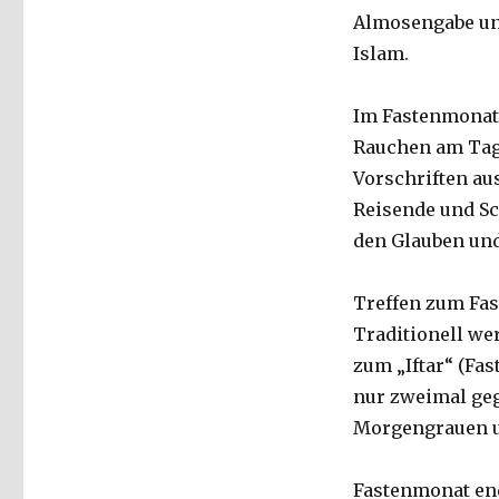
Almosengabe un
Islam.
Im Fastenmonat 
Rauchen am Tage
Vorschriften a
Reisende und Sc
den Glauben und
Treffen zum Fa
Traditionell we
zum „Iftar“ (Fa
nur zweimal geg
Morgengrauen u
Fastenmonat end