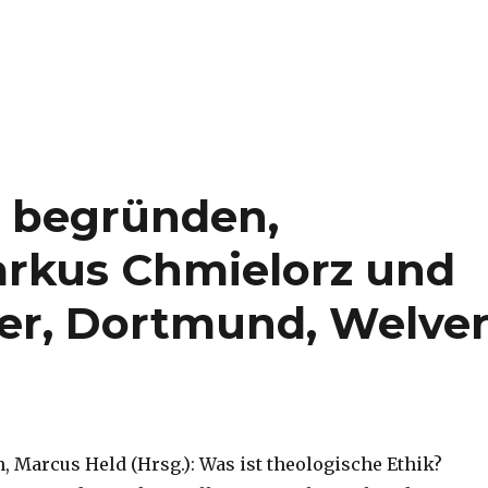
h begründen,
arkus Chmielorz und
her, Dortmund, Welve
, Marcus Held (Hrsg.): Was ist theologische Ethik?