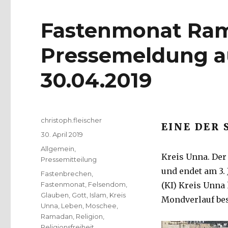
Fastenmonat Ram
Pressemeldung a
30.04.2019
Autor
christoph.fleischer
EINE DER 
Veröffentlicht
30. April 2019
am
Kategorien
Allgemein
,
Kreis Unna. Der
Pressemitteilung
und endet am 3.
Schlagwörter
Fastenbrechen
,
Fastenmonat
,
Felsendom
,
(KI) Kreis Unna
Glauben
,
Gott
,
Islam
,
Kreis
Mondverlauf bes
Unna
,
Leben
,
Moschee
,
Ramadan
,
Religion
,
Religionsfreiheit
,