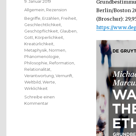
Veröffentlicht
9. Januar 2019
Grundbestimmun
am
Kategorien
Allgemein
,
Rezension
Berlin/Boston 20
Schlagwörter
Begriffe
,
Erzählen
,
Freiheit
,
(Broschur): 29,9
Geschlechtlichkeit
,
https://www.de
Geschöpflichkeit
,
Glauben
,
Gott
,
Körperlichkeit
,
Kreatürlichkeit
,
Metaphysik
,
Normen
,
Phänomenologie
,
Philosophie
,
Reformation
,
Relationalität
,
Verantwortung
,
Vernunft
,
Weltbild
,
Werte
,
Wirklichkeit
Schreibe einen
zu
Kommentar
Ethik
theologisch
begründen,
Rezension
von