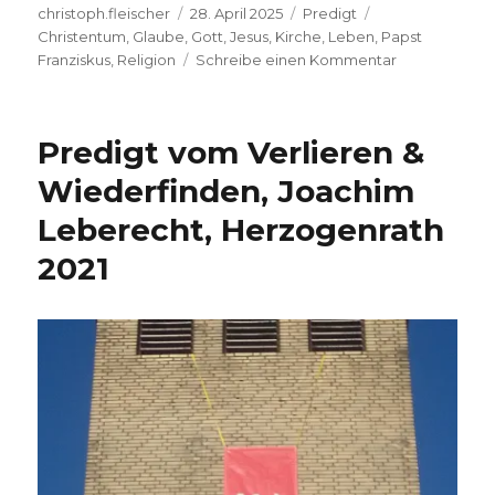
Autor
Veröffentlicht
Kategorien
Schlagwörter
christoph.fleischer
28. April 2025
Predigt
am
Christentum
,
Glaube
,
Gott
,
Jesus
,
Kirche
,
Leben
,
Papst
zu
Franziskus
,
Religion
Schreibe einen Kommentar
Ein
anderer
Papst-
Predigt vom Verlieren &
Nachruf,
Eine
Wiederfinden, Joachim
Predigt,
Leberecht, Herzogenrath
Joachim
Leberecht,
2021
Herzogenrat
2025