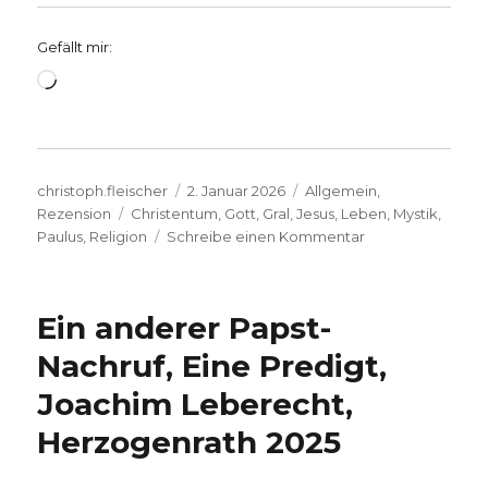
Gefällt mir:
Wird
geladen …
Autor
Veröffentlicht
Kategorien
christoph.fleischer
2. Januar 2026
Allgemein
,
Schlagwörter
am
Rezension
Christentum
,
Gott
,
Gral
,
Jesus
,
Leben
,
Mystik
,
zu
Paulus
,
Religion
Schreibe einen Kommentar
Das
Geheimnis
von
Ein anderer Papst-
frühmittelalterlic
Glaubenszeugnis
Nachruf, Eine Predigt,
in
Joachim Leberecht,
Religion,
Kunst
Herzogenrath 2025
und
Literatur,
Rezension