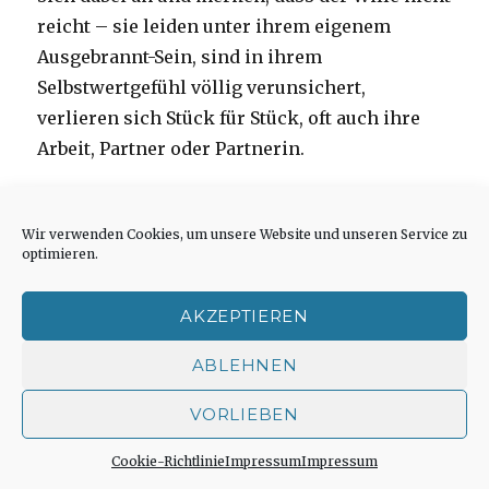
reicht – sie leiden unter ihrem eigenem
Ausgebrannt-Sein, sind in ihrem
Selbstwertgefühl völlig verunsichert,
verlieren sich Stück für Stück, oft auch ihre
Arbeit, Partner oder Partnerin.
Ist da jemand, der sie sucht, dass sie sich
Wir verwenden Cookies, um unsere Website und unseren Service zu
wiederfinden können? Wollen sie sich wieder
optimieren.
finden lassen? Haben Sie Geduld nach der
Suche nach sich selbst?
AKZEPTIEREN
Und wenn ihnen das Geschenk widerfährt,
ABLEHNEN
dass sie sich wieder finden. Was ist das dann
VORLIEBEN
für eine Freude?
Cookie-Richtlinie
Impressum
Impressum
Auch jede Sucht ist ein Verlust seiner selbst.