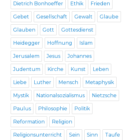
Dietrich Bonhoeffer
Ethik
Frieden
Gebet
Gesellschaft
Gewalt
Glaube
Glauben
Gott
Gottesdienst
Heidegger
Hoffnung
Islam
Jerusalem
Jesus
Johannes
Judentum
Kirche
Kunst
Leben
Liebe
Luther
Mensch
Metaphysik
Mystik
Nationalsozialismus
Nietzsche
Paulus
Philosophie
Politik
Reformation
Religion
Religionsunterricht
Sein
Sinn
Taufe