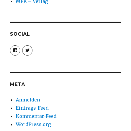
MFK – Verlag
SOCIAL
Profil
Profil
von
von
christoph.fleischer1
ChristophFl
auf
auf
Facebook
Twitter
anzeigen
anzeigen
META
Anmelden
Eintrags-Feed
Kommentar-Feed
WordPress.org