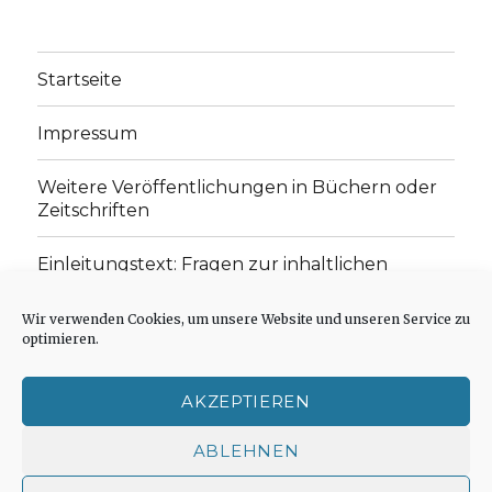
Startseite
Impressum
Weitere Veröffentlichungen in Büchern oder
Zeitschriften
Einleitungstext: Fragen zur inhaltlichen
Position der Homepage und zum Begriff des
„schwachen Glaubens“
Wir verwenden Cookies, um unsere Website und unseren Service zu
optimieren.
Einladung zur Mitarbeit: Rezensionen,
Aufsätze, Gedichte und Predigten
AKZEPTIEREN
Cookie-Richtlinie (EU)
ABLEHNEN