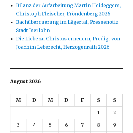
Bilanz der Aufarbeitung Martin Heideggers,
Christoph Fleischer, Fröndenberg 2026
Bachüberquerung im Lägertal, Pressenotiz
Stadt Iserlohn
Die Liebe zu Christus erneuern, Predigt von
Joachim Leberecht, Herzogenrath 2026
August 2026
M
D
M
D
F
S
S
1
2
3
4
5
6
7
8
9