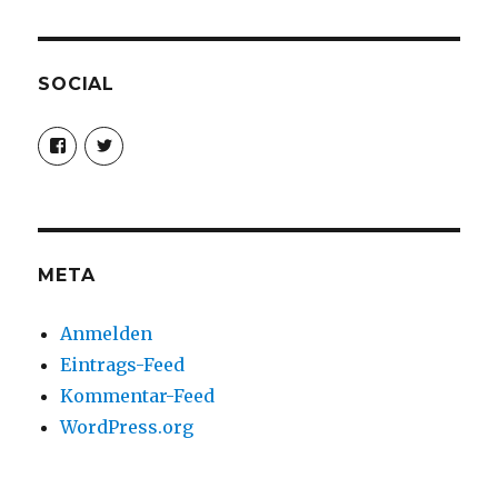
SOCIAL
Profil
Profil
von
von
christoph.fleischer1
ChristophFl
auf
auf
Facebook
Twitter
anzeigen
anzeigen
META
Anmelden
Eintrags-Feed
Kommentar-Feed
WordPress.org