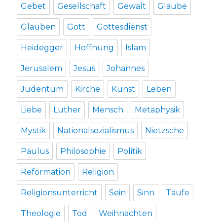
Gebet
Gesellschaft
Gewalt
Glaube
Glauben
Gott
Gottesdienst
Heidegger
Hoffnung
Islam
Jerusalem
Jesus
Johannes
Judentum
Kirche
Kunst
Leben
Liebe
Luther
Mensch
Metaphysik
Mystik
Nationalsozialismus
Nietzsche
Paulus
Philosophie
Politik
Reformation
Religion
Religionsunterricht
Sein
Sinn
Taufe
Theologie
Tod
Weihnachten