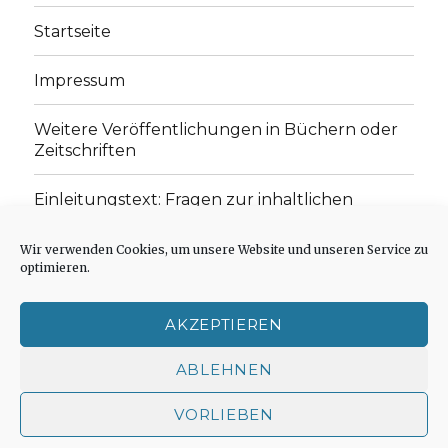
Startseite
Impressum
Weitere Veröffentlichungen in Büchern oder
Zeitschriften
Einleitungstext: Fragen zur inhaltlichen
Position der Homepage und zum Begriff des
„schwachen Glaubens“
Wir verwenden Cookies, um unsere Website und unseren Service zu
optimieren.
Einladung zur Mitarbeit: Rezensionen,
Aufsätze, Gedichte und Predigten
AKZEPTIEREN
Cookie-Richtlinie (EU)
ABLEHNEN
VORLIEBEN
Der schwache Glaube
Impressum
Stolz präsentiert
von WordPress