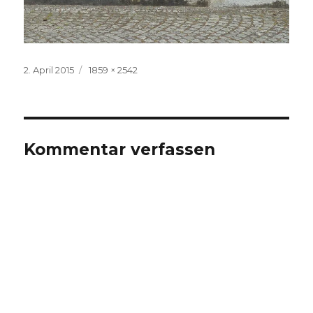
Veröffentlicht
Volle
2. April 2015
1859 × 2542
am
Größe
Kommentar verfassen