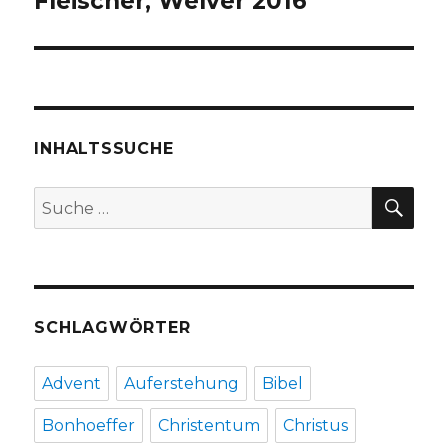
Fleischer, Welver 2016
INHALTSSUCHE
SU
Suche
nach:
SCHLAGWÖRTER
Advent
Auferstehung
Bibel
Bonhoeffer
Christentum
Christus