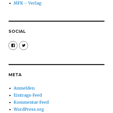
MFK – Verlag
SOCIAL
Profil
Profil
von
von
christoph.fleischer1
ChristophFl
auf
auf
Facebook
Twitter
anzeigen
anzeigen
META
Anmelden
Eintrags-Feed
Kommentar-Feed
WordPress.org