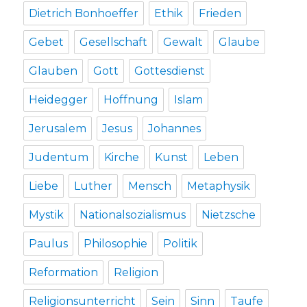
Dietrich Bonhoeffer
Ethik
Frieden
Gebet
Gesellschaft
Gewalt
Glaube
Glauben
Gott
Gottesdienst
Heidegger
Hoffnung
Islam
Jerusalem
Jesus
Johannes
Judentum
Kirche
Kunst
Leben
Liebe
Luther
Mensch
Metaphysik
Mystik
Nationalsozialismus
Nietzsche
Paulus
Philosophie
Politik
Reformation
Religion
Religionsunterricht
Sein
Sinn
Taufe