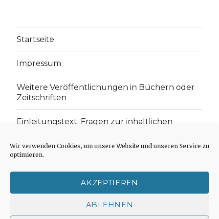
Startseite
Impressum
Weitere Veröffentlichungen in Büchern oder
Zeitschriften
Einleitungstext: Fragen zur inhaltlichen
Position der Homepage und zum Begriff des
„schwachen Glaubens“
Wir verwenden Cookies, um unsere Website und unseren Service zu
optimieren.
Einladung zur Mitarbeit: Rezensionen,
Aufsätze, Gedichte und Predigten
AKZEPTIEREN
Cookie-Richtlinie (EU)
ABLEHNEN