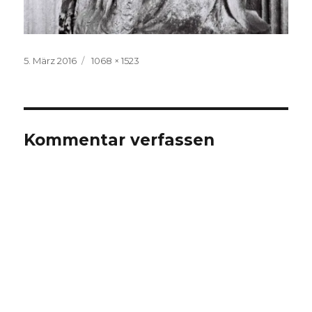
Veröffentlicht
Volle
5. März 2016
1068 × 1523
am
Größe
Kommentar verfassen