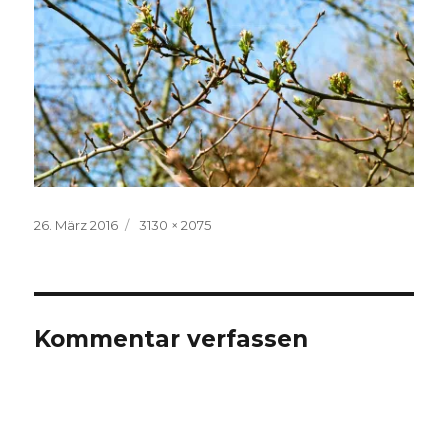
Veröffentlicht
Volle
26. März 2016
3130 × 2075
am
Größe
Kommentar verfassen