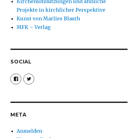
Kirchenumnutzungen und ähnliche
Projekte in kirchlicher Perspektive
Kunst von Marlies Blauth
MFK – Verlag
SOCIAL
Profil
Profil
von
von
christoph.fleischer1
ChristophFl
auf
auf
Facebook
Twitter
anzeigen
anzeigen
META
Anmelden