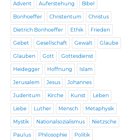
Advent
Auferstehung
Bibel
Bonhoeffer
Christentum
Christus
Dietrich Bonhoeffer
Ethik
Frieden
Gebet
Gesellschaft
Gewalt
Glaube
Glauben
Gott
Gottesdienst
Heidegger
Hoffnung
Islam
Jerusalem
Jesus
Johannes
Judentum
Kirche
Kunst
Leben
Liebe
Luther
Mensch
Metaphysik
Mystik
Nationalsozialismus
Nietzsche
Paulus
Philosophie
Politik