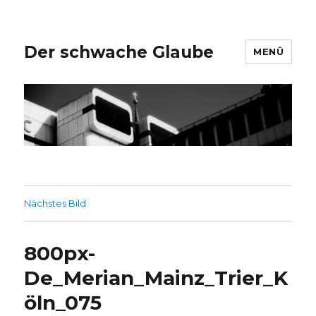
Der schwache Glaube
MENÜ
Nächstes Bild
800px-
De_Merian_Mainz_Trier_K
öln_075