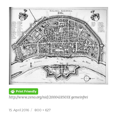
http://www.zeno.org/nid/2000418503X gemeinfrei
Veröffentlicht
Volle
15. April 2016
800 × 627
am
Größe