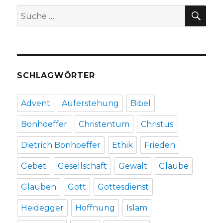
SU
Suche
nach:
SCHLAGWÖRTER
Advent
Auferstehung
Bibel
Bonhoeffer
Christentum
Christus
Dietrich Bonhoeffer
Ethik
Frieden
Gebet
Gesellschaft
Gewalt
Glaube
Glauben
Gott
Gottesdienst
Heidegger
Hoffnung
Islam