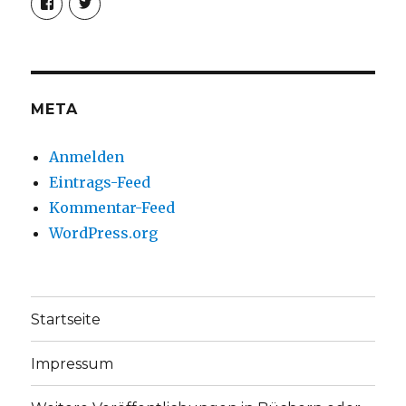
von
von
christoph.fleischer1
ChristophFl
auf
auf
Facebook
Twitter
anzeigen
anzeigen
META
Anmelden
Eintrags-Feed
Kommentar-Feed
WordPress.org
Startseite
Impressum