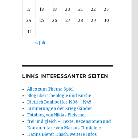
17
18
19
20
21
22
23
24
25
26
27
28
29
30
31
« Juli
LINKS INTERESSANTER SEITEN
Alles zum Thema Spiel
Blog über Theologie und Kirche
Dietrich Bonhoeffer 1906 – 1945
Erinnerungen der Kriegskinder
Fotoblog von Niklas Fleischer
frei und gleich – Texte, Rezensionen und
Kommentare von Markus Chmielorz
Hanns Dieter Hüsch, weitere Infos