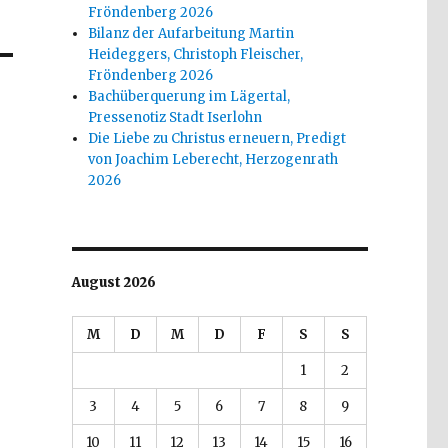
Fröndenberg 2026
Bilanz der Aufarbeitung Martin
Heideggers, Christoph Fleischer,
Fröndenberg 2026
Bachüberquerung im Lägertal,
Pressenotiz Stadt Iserlohn
Die Liebe zu Christus erneuern, Predigt
von Joachim Leberecht, Herzogenrath
2026
August 2026
M
D
M
D
F
S
S
1
2
3
4
5
6
7
8
9
10
11
12
13
14
15
16