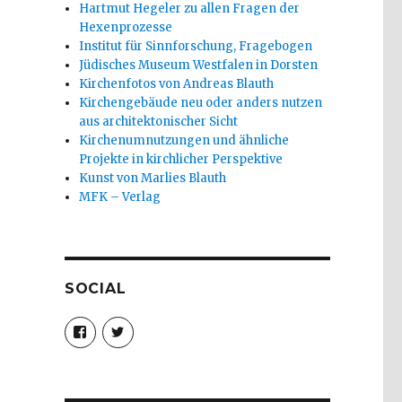
Hartmut Hegeler zu allen Fragen der
Hexenprozesse
Institut für Sinnforschung, Fragebogen
Jüdisches Museum Westfalen in Dorsten
Kirchenfotos von Andreas Blauth
Kirchengebäude neu oder anders nutzen
aus architektonischer Sicht
Kirchenumnutzungen und ähnliche
Projekte in kirchlicher Perspektive
Kunst von Marlies Blauth
MFK – Verlag
SOCIAL
Profil
Profil
von
von
christoph.fleischer1
ChristophFl
auf
auf
Facebook
Twitter
anzeigen
anzeigen