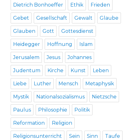
Dietrich Bonhoeffer
Ethik
Frieden
Gebet
Gesellschaft
Gewalt
Glaube
Glauben
Gott
Gottesdienst
Heidegger
Hoffnung
Islam
Jerusalem
Jesus
Johannes
Judentum
Kirche
Kunst
Leben
Liebe
Luther
Mensch
Metaphysik
Mystik
Nationalsozialismus
Nietzsche
Paulus
Philosophie
Politik
Reformation
Religion
Religionsunterricht
Sein
Sinn
Taufe