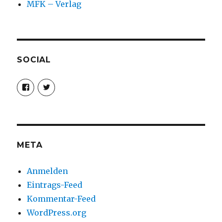
MFK – Verlag
SOCIAL
Profil
Profil
von
von
christoph.fleischer1
ChristophFl
auf
auf
Facebook
Twitter
anzeigen
anzeigen
META
Anmelden
Eintrags-Feed
Kommentar-Feed
WordPress.org