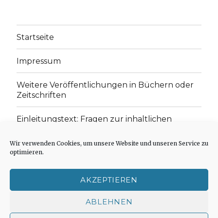
Startseite
Impressum
Weitere Veröffentlichungen in Büchern oder
Zeitschriften
Einleitungstext: Fragen zur inhaltlichen
Position der Homepage und zum Begriff des
„schwachen Glaubens“
Wir verwenden Cookies, um unsere Website und unseren Service zu
optimieren.
Einladung zur Mitarbeit: Rezensionen,
Aufsätze, Gedichte und Predigten
AKZEPTIEREN
Cookie-Richtlinie (EU)
ABLEHNEN