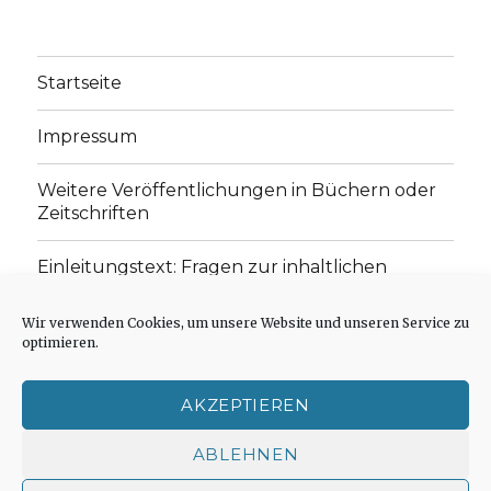
Startseite
Impressum
Weitere Veröffentlichungen in Büchern oder
Zeitschriften
Einleitungstext: Fragen zur inhaltlichen
Position der Homepage und zum Begriff des
„schwachen Glaubens“
Wir verwenden Cookies, um unsere Website und unseren Service zu
optimieren.
Einladung zur Mitarbeit: Rezensionen,
Aufsätze, Gedichte und Predigten
AKZEPTIEREN
Cookie-Richtlinie (EU)
ABLEHNEN