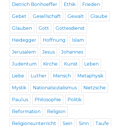
Dietrich Bonhoeffer
Ethik
Frieden
Gebet
Gesellschaft
Gewalt
Glaube
Glauben
Gott
Gottesdienst
Heidegger
Hoffnung
Islam
Jerusalem
Jesus
Johannes
Judentum
Kirche
Kunst
Leben
Liebe
Luther
Mensch
Metaphysik
Mystik
Nationalsozialismus
Nietzsche
Paulus
Philosophie
Politik
Reformation
Religion
Religionsunterricht
Sein
Sinn
Taufe