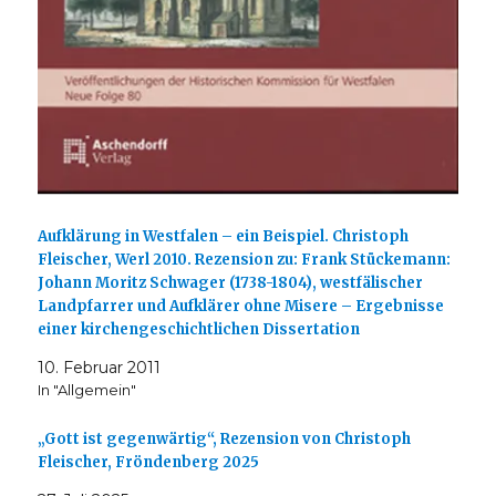
Aufklärung in Westfalen – ein Beispiel. Christoph
Fleischer, Werl 2010. Rezension zu: Frank Stückemann:
Johann Moritz Schwager (1738-1804), westfälischer
Landpfarrer und Aufklärer ohne Misere – Ergebnisse
einer kirchengeschichtlichen Dissertation
10. Februar 2011
In "Allgemein"
„Gott ist gegenwärtig“, Rezension von Christoph
Fleischer, Fröndenberg 2025