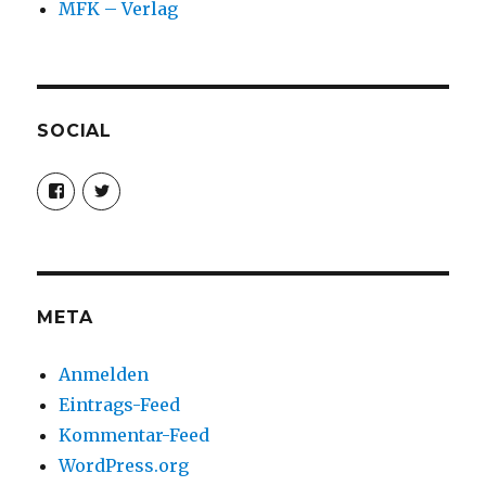
MFK – Verlag
SOCIAL
Profil
Profil
von
von
christoph.fleischer1
ChristophFl
auf
auf
Facebook
Twitter
anzeigen
anzeigen
META
Anmelden
Eintrags-Feed
Kommentar-Feed
WordPress.org