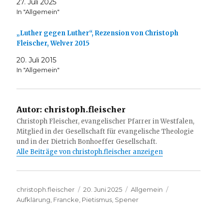
27. Juli 2025
In "Allgemein"
„Luther gegen Luther“, Rezension von Christoph
Fleischer, Welver 2015
20. Juli 2015
In "Allgemein"
Autor:
christoph.fleischer
Christoph Fleischer, evangelischer Pfarrer in Westfalen,
Mitglied in der Gesellschaft für evangelische Theologie
und in der Dietrich Bonhoeffer Gesellschaft.
Alle Beiträge von christoph.fleischer anzeigen
Autor
Veröffentlicht
Kategorien
Schlagwörter
christoph.fleischer
20. Juni 2025
Allgemein
am
Aufklärung
,
Francke
,
Pietismus
,
Spener