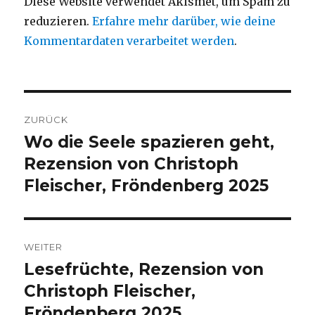
Diese Website verwendet Akismet, um Spam zu
reduzieren.
Erfahre mehr darüber, wie deine
Kommentardaten verarbeitet werden
.
Beitragsnavigation
ZURÜCK
Wo die Seele spazieren geht,
Vorheriger
Beitrag:
Rezension von Christoph
Fleischer, Fröndenberg 2025
WEITER
Lesefrüchte, Rezension von
Nächster
Beitrag:
Christoph Fleischer,
Fröndenberg 2025