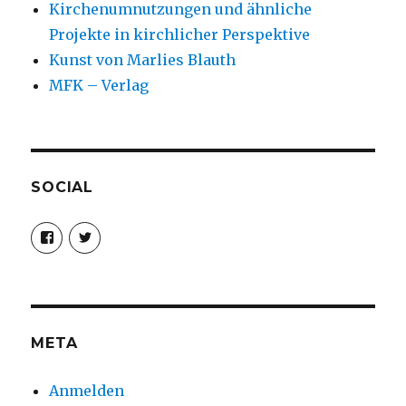
Kirchenumnutzungen und ähnliche
Projekte in kirchlicher Perspektive
Kunst von Marlies Blauth
MFK – Verlag
SOCIAL
Profil
Profil
von
von
christoph.fleischer1
ChristophFl
auf
auf
Facebook
Twitter
anzeigen
anzeigen
META
Anmelden