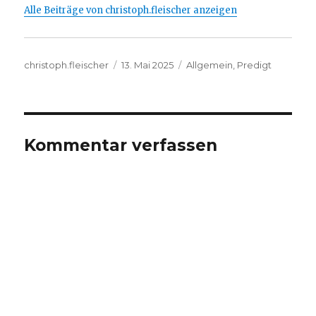
Alle Beiträge von christoph.fleischer anzeigen
Autor
Veröffentlicht
Kategorien
christoph.fleischer
13. Mai 2025
Allgemein
,
Predigt
am
Kommentar verfassen