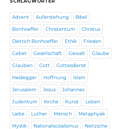
SCHLAGWÖRTER
Advent
Auferstehung
Bibel
Bonhoeffer
Christentum
Christus
Dietrich Bonhoeffer
Ethik
Frieden
Gebet
Gesellschaft
Gewalt
Glaube
Glauben
Gott
Gottesdienst
Heidegger
Hoffnung
Islam
Jerusalem
Jesus
Johannes
Judentum
Kirche
Kunst
Leben
Liebe
Luther
Mensch
Metaphysik
Mystik
Nationalsozialismus
Nietzsche