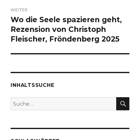
WEITER
Wo die Seele spazieren geht,
Nächster
Beitrag:
Rezension von Christoph
Fleischer, Fröndenberg 2025
INHALTSSUCHE
SU
Suche
nach: