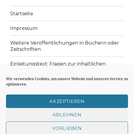
Startseite
Impressum
Weitere Veröffentlichungen in Büchern oder
Zeitschriften
Einleitungstext: Fragen zur inhaltlichen
Position der Homepage und zum Begriff des
„schwachen Glaubens“
Wir verwenden Cookies, um unsere Website und unseren Service zu
optimieren.
Einladung zur Mitarbeit: Rezensionen,
Aufsätze, Gedichte und Predigten
AKZEPTIEREN
Cookie-Richtlinie (EU)
ABLEHNEN
VORLIEBEN
Der schwache Glaube
Impressum
Stolz präsentiert