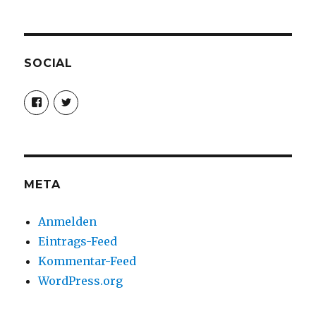
SOCIAL
Profil
Profil
von
von
christoph.fleischer1
ChristophFl
auf
auf
Facebook
Twitter
anzeigen
anzeigen
META
Anmelden
Eintrags-Feed
Kommentar-Feed
WordPress.org