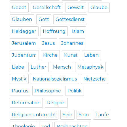
Gebet
Gesellschaft
Gewalt
Glaube
Glauben
Gott
Gottesdienst
Heidegger
Hoffnung
Islam
Jerusalem
Jesus
Johannes
Judentum
Kirche
Kunst
Leben
Liebe
Luther
Mensch
Metaphysik
Mystik
Nationalsozialismus
Nietzsche
Paulus
Philosophie
Politik
Reformation
Religion
Religionsunterricht
Sein
Sinn
Taufe
Theologie
Tod
Weihnachten