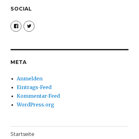
SOCIAL
Profil
Profil
von
von
christoph.fleischer1
ChristophFl
auf
auf
Facebook
Twitter
anzeigen
anzeigen
META
Anmelden
Eintrags-Feed
Kommentar-Feed
WordPress.org
Startseite