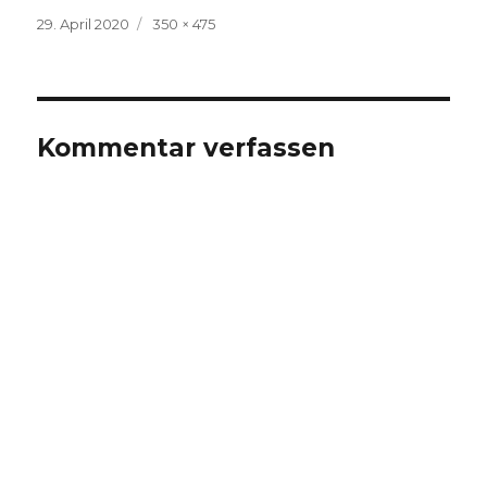
Veröffentlicht
Volle
29. April 2020
350 × 475
am
Größe
Kommentar verfassen