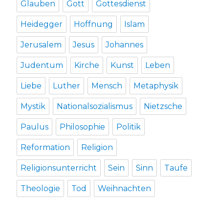
Glauben
Gott
Gottesdienst
Heidegger
Hoffnung
Islam
Jerusalem
Jesus
Johannes
Judentum
Kirche
Kunst
Leben
Liebe
Luther
Mensch
Metaphysik
Mystik
Nationalsozialismus
Nietzsche
Paulus
Philosophie
Politik
Reformation
Religion
Religionsunterricht
Sein
Sinn
Taufe
Theologie
Tod
Weihnachten