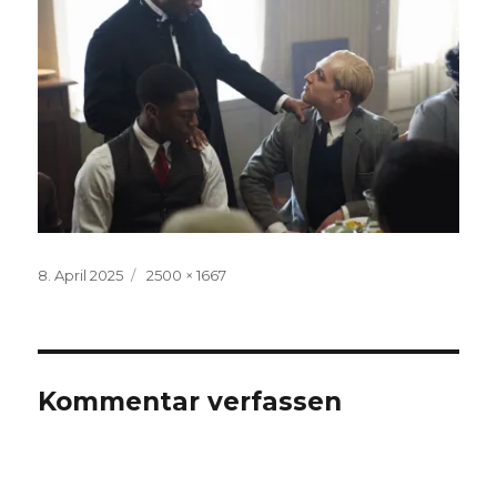
Veröffentlicht
Volle
8. April 2025
2500 × 1667
am
Größe
Kommentar verfassen