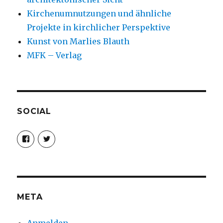
Kirchenumnutzungen und ähnliche
Projekte in kirchlicher Perspektive
Kunst von Marlies Blauth
MFK – Verlag
SOCIAL
Profil
Profil
von
von
christoph.fleischer1
ChristophFl
auf
auf
Facebook
Twitter
anzeigen
anzeigen
META