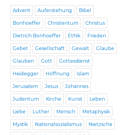
Advent
Auferstehung
Bibel
Bonhoeffer
Christentum
Christus
Dietrich Bonhoeffer
Ethik
Frieden
Gebet
Gesellschaft
Gewalt
Glaube
Glauben
Gott
Gottesdienst
Heidegger
Hoffnung
Islam
Jerusalem
Jesus
Johannes
Judentum
Kirche
Kunst
Leben
Liebe
Luther
Mensch
Metaphysik
Mystik
Nationalsozialismus
Nietzsche