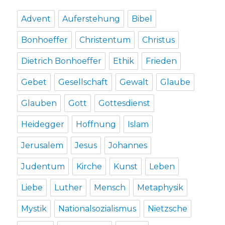
Advent
Auferstehung
Bibel
Bonhoeffer
Christentum
Christus
Dietrich Bonhoeffer
Ethik
Frieden
Gebet
Gesellschaft
Gewalt
Glaube
Glauben
Gott
Gottesdienst
Heidegger
Hoffnung
Islam
Jerusalem
Jesus
Johannes
Judentum
Kirche
Kunst
Leben
Liebe
Luther
Mensch
Metaphysik
Mystik
Nationalsozialismus
Nietzsche