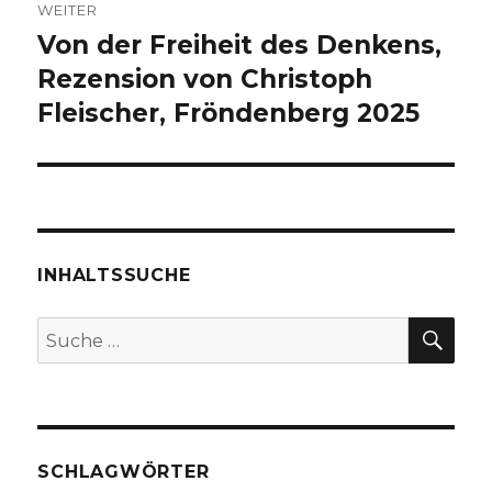
WEITER
Von der Freiheit des Denkens,
Nächster
Beitrag:
Rezension von Christoph
Fleischer, Fröndenberg 2025
INHALTSSUCHE
SU
Suche
nach:
SCHLAGWÖRTER