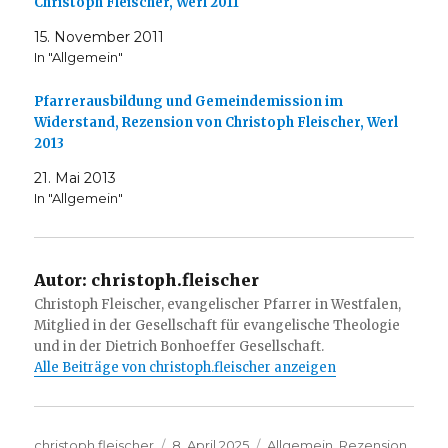
Christoph Fleischer, Werl 2011
15. November 2011
In "Allgemein"
Pfarrerausbildung und Gemeindemission im
Widerstand, Rezension von Christoph Fleischer, Werl
2013
21. Mai 2013
In "Allgemein"
Autor:
christoph.fleischer
Christoph Fleischer, evangelischer Pfarrer in Westfalen,
Mitglied in der Gesellschaft für evangelische Theologie
und in der Dietrich Bonhoeffer Gesellschaft.
Alle Beiträge von christoph.fleischer anzeigen
Autor
Veröffentlicht
Kategorien
christoph.fleischer
8. April 2025
Allgemein
,
Rezension