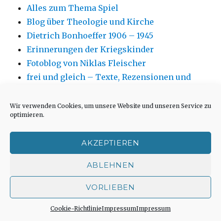
Alles zum Thema Spiel
Blog über Theologie und Kirche
Dietrich Bonhoeffer 1906 – 1945
Erinnerungen der Kriegskinder
Fotoblog von Niklas Fleischer
frei und gleich – Texte, Rezensionen und
Kommentare von Markus Chmielorz
Hanns Dieter Hüsch, weitere Infos
Wir verwenden Cookies, um unsere Website und unseren Service zu
optimieren.
Hartmut Hegeler zu allen Fragen der
Hexenprozesse
AKZEPTIEREN
Institut für Sinnforschung, Fragebogen
Jüdisches Museum Westfalen in Dorsten
ABLEHNEN
Kirchenfotos von Andreas Blauth
VORLIEBEN
Kirchengebäude neu oder anders nutzen aus
architektonischer Sicht
Cookie-Richtlinie
Impressum
Impressum
Kirchenumnutzungen und ähnliche